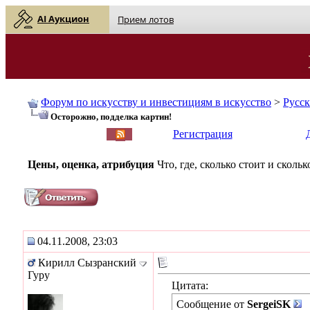
AI Аукцион
Прием лотов
Форум по искусству и инвестициям в искусство
>
Русс
Осторожно, подделка картин!
English
| Русский
Регистрация
Цены, оценка, атрибуция
Что, где, сколько стоит и скол
04.11.2008, 23:03
Кирилл Сызранский
Гуру
Цитата:
Сообщение от
SergeiSK