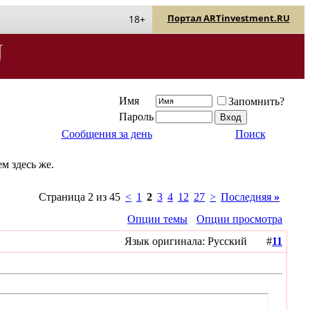
Портал ARTinvestment.RU
18+
Имя
Запомнить?
Пароль
Сообщения за день
Поиск
м здесь же.
Страница 2 из 45
<
1
2
3
4
12
27
>
Последняя
»
Опции темы
Опции просмотра
Язык оригинала: Русский #
11