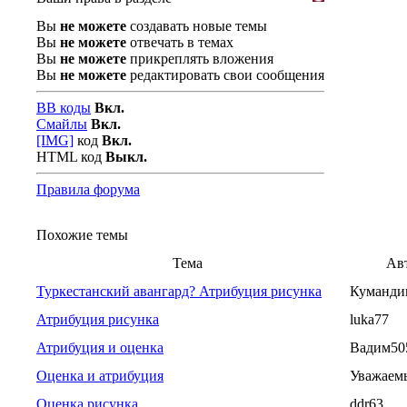
Вы
не можете
создавать новые темы
Вы
не можете
отвечать в темах
Вы
не можете
прикреплять вложения
Вы
не можете
редактировать свои сообщения
BB коды
Вкл.
Смайлы
Вкл.
[IMG]
код
Вкл.
HTML код
Выкл.
Правила форума
Похожие темы
Тема
Ав
Туркестанский авангард? Атрибуция рисунка
Куманди
Атрибуция рисунка
luka77
Атрибуция и оценка
Вадим50
Оценка и атрибуция
Уважаем
Оценка рисунка
ddr63