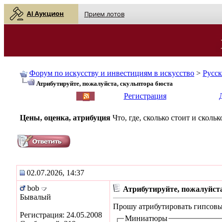
AI Аукцион
Прием лотов
Форум по искусству и инвестициям в искусство
>
Русс
Атрибутируйте, пожалуйста, скульптора бюста
English
| Русский
Регистрация
Цены, оценка, атрибуция
Что, где, сколько стоит и скол
02.07.2026, 14:37
bob
Атрибутируйте, пожалуйста
Бывалый
Прошу атрибутировать гипсовый
Регистрация: 24.05.2008
Миниатюры