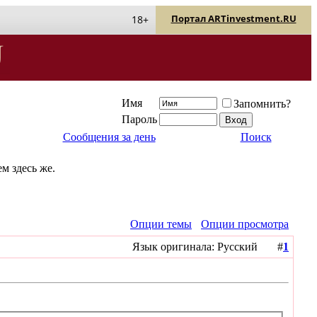
Портал ARTinvestment.RU
18+
Имя
Запомнить?
Пароль
Сообщения за день
Поиск
м здесь же.
Опции темы
Опции просмотра
Язык оригинала: Русский #
1