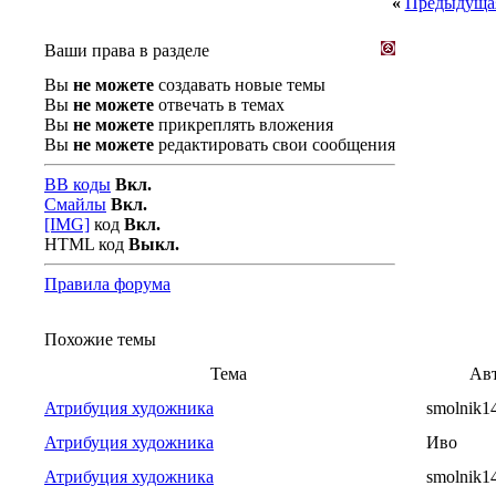
«
Предыдущая
Ваши права в разделе
Вы
не можете
создавать новые темы
Вы
не можете
отвечать в темах
Вы
не можете
прикреплять вложения
Вы
не можете
редактировать свои сообщения
BB коды
Вкл.
Смайлы
Вкл.
[IMG]
код
Вкл.
HTML код
Выкл.
Правила форума
Похожие темы
Тема
Ав
Атрибуция художника
smolnik1
Атрибуция художника
Иво
Атрибуция художника
smolnik1