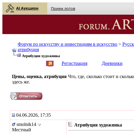
AI Аукцион
Прием лотов
Форум по искусству и инвестициям в искусство
>
Русс
атрибуция
Атрибуция художника
English
| Русский
Регистрация
Дневники
Цены, оценка, атрибуция
Что, где, сколько стоит и скол
здесь же.
04.06.2026, 17:35
smolnik14
Атрибуция художника
Местный