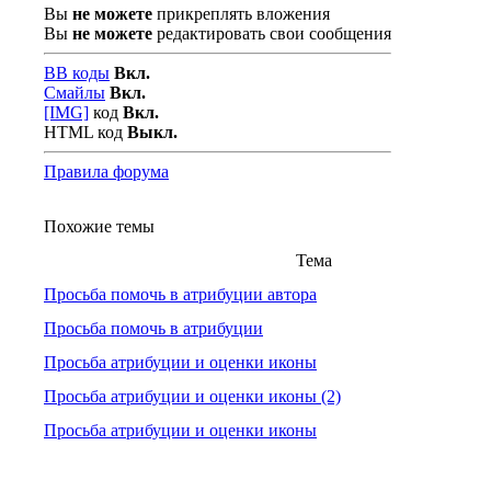
Вы
не можете
прикреплять вложения
Вы
не можете
редактировать свои сообщения
BB коды
Вкл.
Смайлы
Вкл.
[IMG]
код
Вкл.
HTML код
Выкл.
Правила форума
Похожие темы
Тема
Просьба помочь в атрибуции автора
Просьба помочь в атрибуции
Просьба атрибуции и оценки иконы
Просьба атрибуции и оценки иконы (2)
Просьба атрибуции и оценки иконы