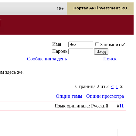
Портал ARTinvestment.RU
18+
Имя
Запомнить?
Пароль
Сообщения за день
Поиск
м здесь же.
Страница 2 из 2
<
1
2
Опции темы
Опции просмотра
Язык оригинала: Русский #
11