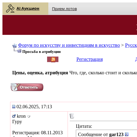
AI Аукцион
Прием лотов
Форум по искусству и инвестициям в искусство
>
Русс
Просьба в атрибуции
English
| Русский
Регистрация
Цены, оценка, атрибуция
Что, где, сколько стоит и скол
02.06.2025, 17:13
kron
Гуру
Цитата:
Регистрация: 08.11.2013
Сообщение от
gar123