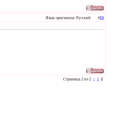
Язык оригинала: Русский #
15
Страница 2 из 2
<
1
2