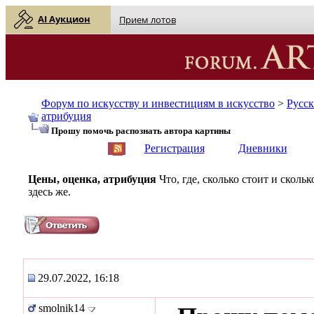
AI Аукцион
Прием лотов
Форум по искусству и инвестициям в искусство
>
Русс
атрибуция
Прошу помочь распознать автора картины
English
| Русский
Регистрация
Дневники
Цены, оценка, атрибуция
Что, где, сколько стоит и скол
здесь же.
29.07.2022, 16:18
smolnik14