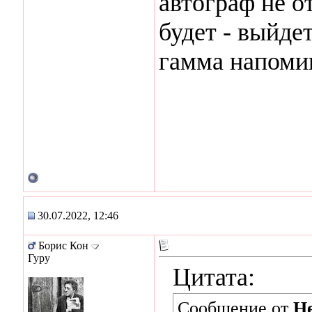
автограф не от
будет - выйде
гамма напомин
30.07.2022, 12:46
Борис Кон
Гуру
Цитата:
Сообщение от
He