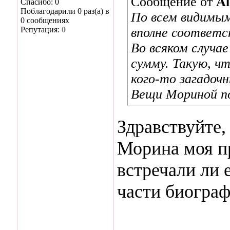
Сообщение от
Al
Спасибо: 0
Поблагодарили 0 раз(а) в
По всем видимым
0 сообщениях
Репутация:
0
вполне соответс
Во всяком случа
сумму. Такую, чт
кого-то загадоч
Вещи Мориной п
Здравствуйте,
Морина моя п
встречали ли 
части биогра