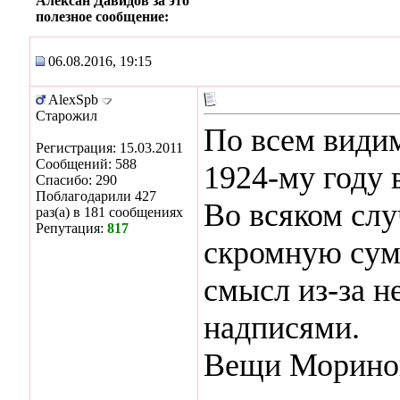
Алексан Давидов за это
полезное сообщение:
06.08.2016, 19:15
AlexSpb
Старожил
По всем види
Регистрация: 15.03.2011
Сообщений: 588
1924-му году 
Спасибо: 290
Поблагодарили 427
Во всяком слу
раз(а) в 181 сообщениях
Репутация:
817
скромную сумм
смысл из-за н
надписями.
Вещи Мориной