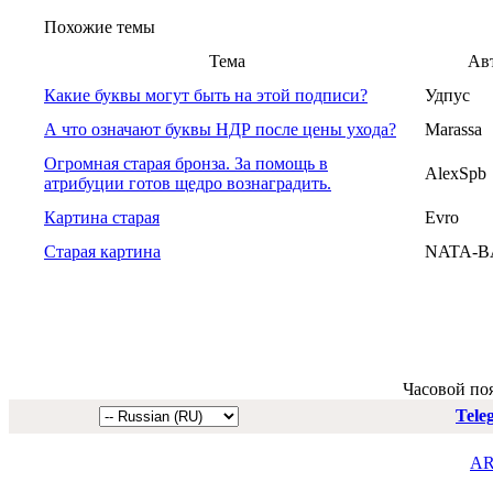
Похожие темы
Тема
Ав
Какие буквы могут быть на этой подписи?
Удпус
А что означают буквы НДР после цены ухода?
Marassa
Огромная старая бронза. За помощь в
AlexSpb
атрибуции готов щедро вознаградить.
Картина старая
Evro
Старая картина
NATA-B
Часовой по
Tele
AR