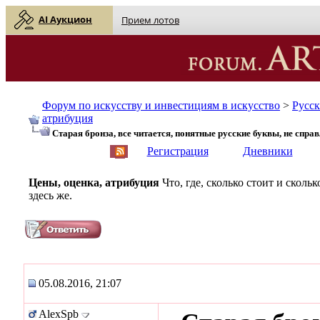
AI Аукцион
Прием лотов
Форум по искусству и инвестициям в искусство
>
Русс
атрибуция
Старая бронза, все читается, понятные русские буквы, не справ
English
| Русский
Регистрация
Дневники
Цены, оценка, атрибуция
Что, где, сколько стоит и скол
здесь же.
05.08.2016, 21:07
AlexSpb