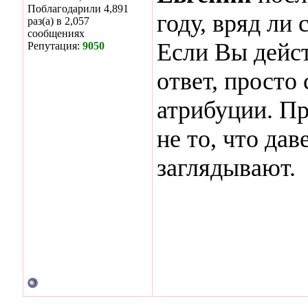
Поблагодарили 4,891
году, вряд ли 
раз(а) в 2,057
сообщениях
Если Вы дейс
Репутация:
9050
ответ, просто
атрибуции. Пр
не то, что да
заглядывают.