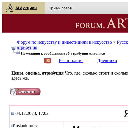
AI Аукцион
Прием лотов
Форум по искусству и инвестициям в искусство
>
Русс
атрибуция
Пожелания к сообщениям об атрибуции живописи
English
| Русский
Регистрация
Дневники
Цены, оценка, атрибуция
Что, где, сколько стоит и скол
здесь же.
04.12.2023, 17:02
ostankino