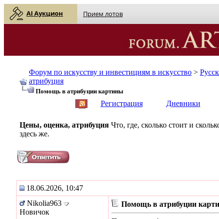
AI Аукцион
Прием лотов
Форум по искусству и инвестициям в искусство
>
Русс
атрибуция
Помощь в атрибуции картины
English
| Русский
Регистрация
Дневники
Цены, оценка, атрибуция
Что, где, сколько стоит и скол
здесь же.
18.06.2026, 10:47
Nikolia963
Помощь в атрибуции карт
Новичок