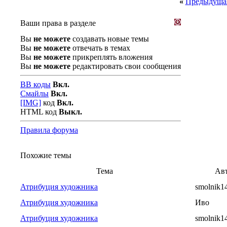
«
Предыдущая
Ваши права в разделе
Вы
не можете
создавать новые темы
Вы
не можете
отвечать в темах
Вы
не можете
прикреплять вложения
Вы
не можете
редактировать свои сообщения
BB коды
Вкл.
Смайлы
Вкл.
[IMG]
код
Вкл.
HTML код
Выкл.
Правила форума
Похожие темы
Тема
Ав
Атрибуция художника
smolnik1
Атрибуция художника
Иво
Атрибуция художника
smolnik1