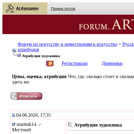
AI Аукцион
Прием лотов
Форум по искусству и инвестициям в искусство
>
Русс
атрибуция
Атрибуция художника
English
| Русский
Регистрация
Дневники
Цены, оценка, атрибуция
Что, где, сколько стоит и скол
здесь же.
04.06.2026, 17:35
smolnik14
Атрибуция художника
Местный