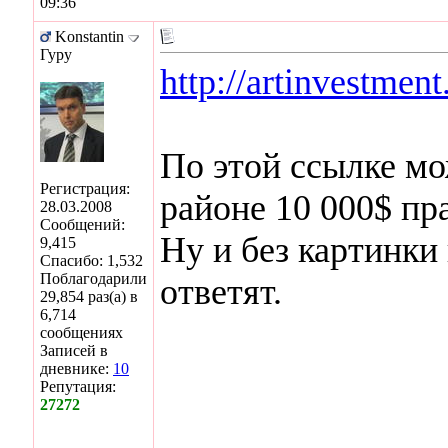
09:36
Konstantin
Гуру
http://artinvestme
По этой ссылке мо
Регистрация:
районе 10 000$ пра
28.03.2008
Сообщений:
Ну и без картинки
9,415
Спасибо: 1,532
Поблагодарили
ответят.
29,854 раз(а) в
6,714
сообщениях
Записей в
дневнике:
10
Репутация:
27272