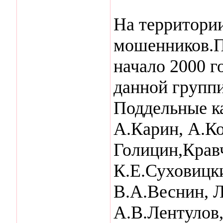
На территори
мошенников.П
начало 2000 г
данной группи
Поддельные к
А.Карин, А.Ко
Голицин,Крав
К.Е.Суховицк
В.А.Веснин, Л
А.В.Лентулов