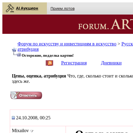
AI Аукцион
Прием лотов
Форум по искусству и инвестициям в искусство
>
Русс
атрибуция
Осторожно, подделка картин!
English
| Русский
Регистрация
Дневники
Цены, оценка, атрибуция
Что, где, сколько стоит и скол
здесь же.
24.10.2008, 00:25
Mixailov