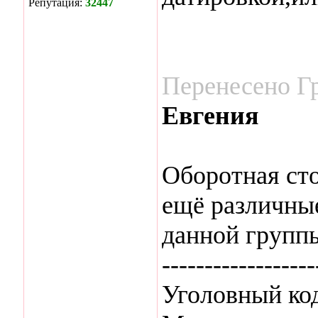
Репутация:
32447
Перенесено Г
Евгения
Оборотная сто
ещё различные
данной групп
------------------
Уголовный код