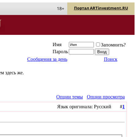
Портал ARTinvestment.RU
18+
Имя
Запомнить?
Пароль
Сообщения за день
Поиск
м здесь же.
Опции темы
Опции просмотра
Язык оригинала: Русский #
1