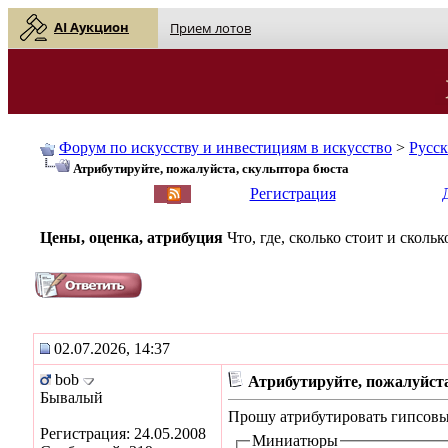
AI Аукцион
Прием лотов
Форум по искусству и инвестициям в искусство
>
Русс
Атрибутируйте, пожалуйста, скульптора бюста
English
| Русский
Регистрация
Цены, оценка, атрибуция
Что, где, сколько стоит и скол
02.07.2026, 14:37
bob
Атрибутируйте, пожалуйста
Бывалый
Прошу атрибутировать гипсовый
Регистрация: 24.05.2008
Миниатюры