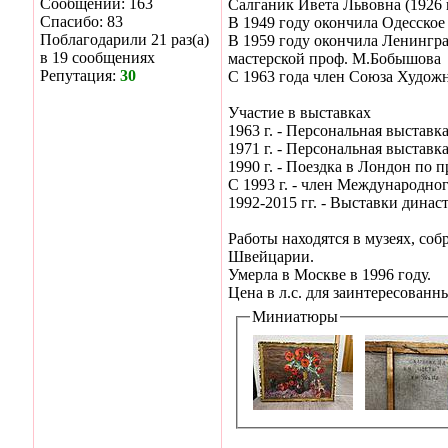
Сообщений: 163
Салганик Ивета Львовна (1926 
Спасибо: 83
В 1949 году окончила Одесское
Поблагодарили 21 раз(а)
В 1959 году окончила Ленингр
в 19 сообщениях
мастерской проф. М.Бобышова
Репутация:
30
С 1963 года член Союза Худож
Участие в выставках
1963 г. - Персональная выставк
1971 г. - Персональная выставк
1990 г. - Поездка в Лондон по 
С 1993 г. - член Международно
1992-2015 гг. - Выставки дина
Работы находятся в музеях, со
Швейцарии.
Умерла в Москве в 1996 году.
Цена в л.с. для заинтересованн
Миниатюры