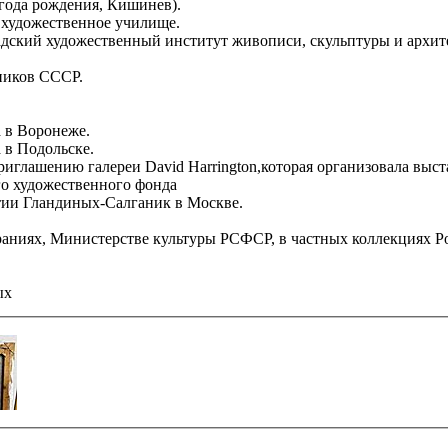
года рождения, Кишинев).
 художественное училище.
адский художественный институт живописи, скульптуры и архит
ников СССР.
а в Воронеже.
а в Подольске.
приглашению галереи David Harrington,которая организовала выст
го художественного фонда
стии Гландиных-Салганик в Москве.
браниях, Министерстве культуры РСФСР, в частных коллекциях 
ых