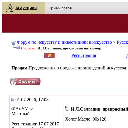
AI Аукцион
Прием лотов
Форум по искусству и инвестициям в искусство
>
Русс
Продано
: И.Л.Салганик, прекрасный натюрморт
English
| Русский
Регистрация
Продам
Предложения о продаже произведений искусства.
01.07.2026, 17:08
ArtVV
И.Л.Салганик, прекрасны
Местный
Холст.Масло. 90х120
Регистрация: 17.07.2017