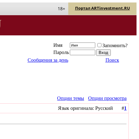
Портал ARTinvestment.RU
18+
Имя
Запомнить?
Пароль
Сообщения за день
Поиск
Опции темы
Опции просмотра
Язык оригинала: Русский #
1