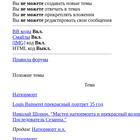
Вы
не можете
создавать новые темы
Вы
не можете
отвечать в темах
Вы
не можете
прикреплять вложения
Вы
не можете
редактировать свои сообщения
BB коды
Вкл.
Смайлы
Вкл.
[IMG]
код
Вкл.
HTML код
Выкл.
Правила форума
Похожие темы
Тема
Натюрморт
Louis Buisseret прекрасный портрет 35 год
Николай Шорин. "Мастер натюрморта и прекрасный колор
Последователь Сезанна."
Продам
:
Натюрморт н.х.
Натюрморт