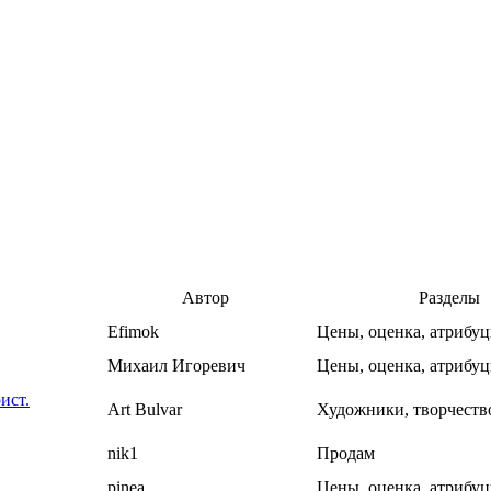
Автор
Разделы
Efimok
Цены, оценка, атрибуц
Михаил Игоревич
Цены, оценка, атрибуц
ист.
Art Bulvar
Художники, творчество
nik1
Продам
pinea
Цены, оценка, атрибуц