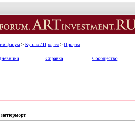
кий форум
>
Куплю / Продам
>
Продам
Дневники
Справка
Сообщество
й натюрморт