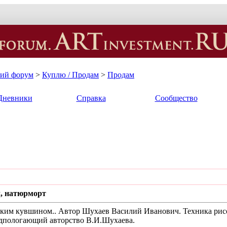
кий форум
>
Куплю / Продам
>
Продам
Дневники
Справка
Сообщество
, натюрморт
ким кувшином.. Автор Шухаев Василий Иванович. Техника рисов
едпологающий авторство В.И.Шухаева.