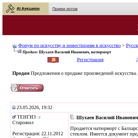
AI Аукцион
Прием лотов
Форум по искусству и инвестициям в искусство
>
Русс
Продам
: Шухаев Василий Иванович, натюрморт
English
| Русский
Регистрация
Продам
Предложения о продаже произведений искусства.
23.05.2026, 19:32
ТЕНГИЗ
Шухаев Василий Иванович
Старожил
Продается натюрморт с Балхарс
Регистрация: 22.11.2012
стеклом. Имеется документ пр