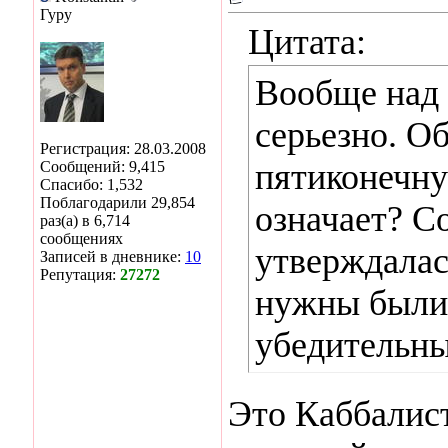
Гуру
Цитата:
Вообще над 
серьезно. О
Регистрация: 28.03.2008
пятиконечну
Сообщений: 9,415
Спасибо: 1,532
Поблагодарили 29,854
означает? Со
раз(а) в 6,714
сообщениях
утверждалас
Записей в дневнике:
10
Репутация:
27272
нужны были
убедительны
Это Каббалист