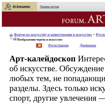
AI Аукцион
Прием лотов
Форум по искусству и инвестициям в искусство
>
Русс
Изображения черепа в искусстве
English
| Русский
Регистрация
Дневники
Арт-калейдоскоп
Интере
об искусстве. Обсуждение
любых тем, не попадающи
разделы. Здесь только иск
спорт, другие увлечения —