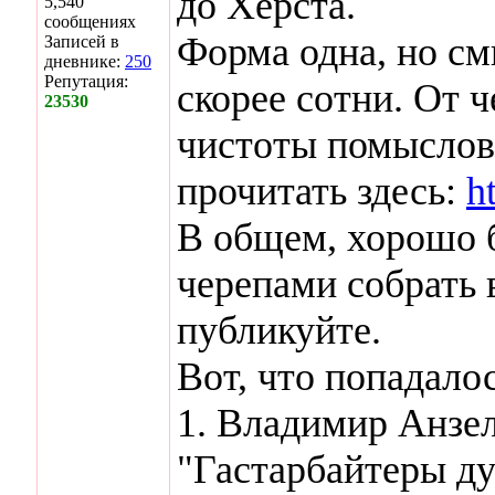
до Херста.
5,540
сообщениях
Форма одна, но см
Записей в
дневнике:
250
Репутация:
скорее сотни. От ч
23530
чистоты помыслов
прочитать здесь:
h
В общем, хорошо 
черепами собрать 
публикуйте.
Вот, что попадало
1. Владимир Анзел
"Гастарбайтеры дух