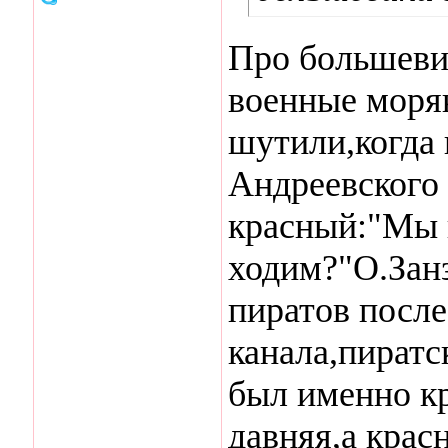
Про большевик
военные моря
шутили,когда 
Андреевского
красный:"Мы 
ходим?"О.Занз
пиратов после
канала,пиратс
был именно к
давняя,а крас