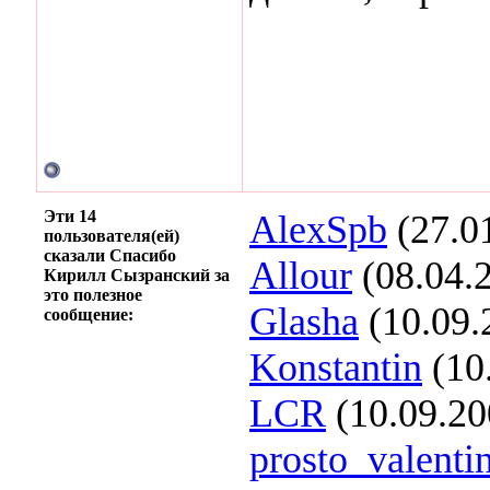
Эти 14
AlexSpb
(27.0
пользователя(ей)
сказали Спасибо
Allour
(08.04.
Кирилл Сызранский за
это полезное
Glasha
(10.09.
сообщение:
Konstantin
(10
LCR
(10.09.20
prosto_valenti