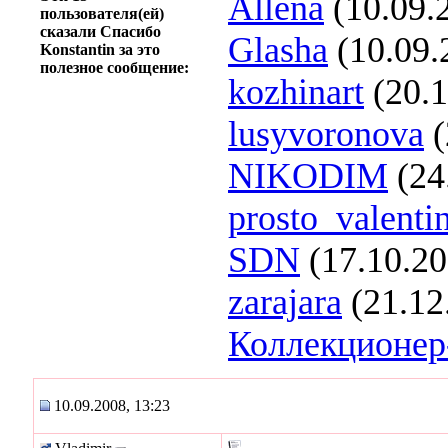
Allena
(10.09.
пользователя(ей)
сказали Спасибо
Glasha
(10.09.
Konstantin за это
полезное сообщение:
kozhinart
(20.1
lusyvoronova
(
NIKODIM
(24
prosto_valenti
SDN
(17.10.20
zarajara
(21.12
Коллекционер
10.09.2008, 13:23