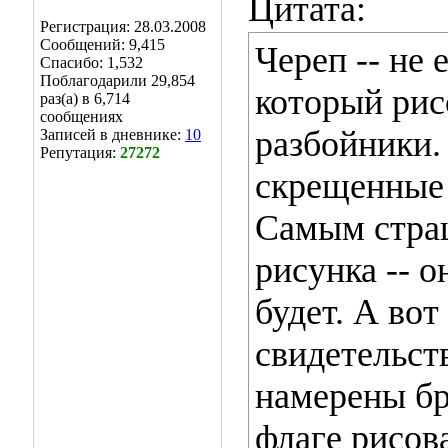
Цитата:
Регистрация: 28.03.2008
Сообщений: 9,415
Череп -- не
Спасибо: 1,532
Поблагодарили 29,854
который рис
раз(а) в 6,714
сообщениях
разбойники.
Записей в дневнике:
10
Репутация:
27272
скрещенные 
Самым стра
рисунка -- о
будет. А вот
свидетельст
намерены бр
флаге рисов