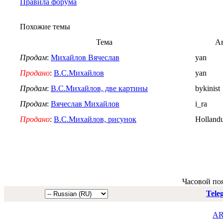
Правила форума
Похожие темы
Тема
А
Продам
:
Михайлов Вячеслав
yan
Продано
:
В.С.Михайлов
yan
Продам
:
В.С.Михайлов, две картины
bykinist
Продам
:
Вячеслав Михайлов
i_ra
Продано
:
В.С.Михайлов, рисунок
Holland
Часовой по
Tele
AR