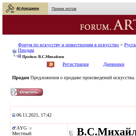
AI Аукцион
Прием лотов
Форум по искусству и инвестициям в искусство
>
Русс
Продам
Продам
: В.С.Михайлов
English
| Русский
Регистрация
Дневники
Продам
Предложения о продаже произведений искусства.
06.11.2021, 17:42
AYG
В.С.Михай
Местный