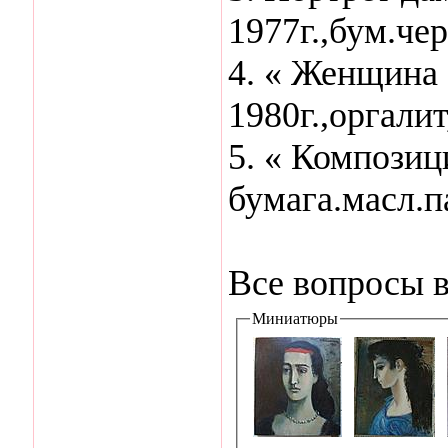
1977г.,бум.че
4. « Женщина
1980г.,оргали
5. « Композици
бумага.масл.па
Все вопросы в
Миниатюры