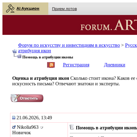
AI Аукцион
Прием лотов
Форум по искусству и инвестициям в искусство
>
Русс
атрибуция икон
Помощь в атрибуции иконы
English
| Русский
Регистрация
Дневники
Оценка и атрибуция икон
Сколько стоит икона? Каков ее
искусность письма? Отвечают знатоки и эксперты.
21.06.2026, 13:49
Nikolia963
Помощь в атрибуции икон
Новичок