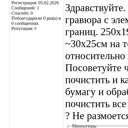
Регистрация: 05.02.2026
Здравствуйте.
Сообщений: 1
Спасибо: 0
гравюра с эле
Поблагодарили 0 раз(а) в
0 сообщениях
Репутация:
0
границ. 250х1
~30х25см на т
относительно 
Посоветуйте ч
почистить и к
бумагу и обра
почистить все 
? Не размоетс
Миниатюры