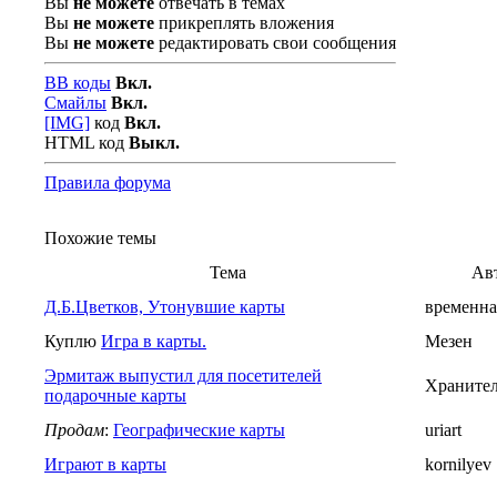
Вы
не можете
отвечать в темах
Вы
не можете
прикреплять вложения
Вы
не можете
редактировать свои сообщения
BB коды
Вкл.
Смайлы
Вкл.
[IMG]
код
Вкл.
HTML код
Выкл.
Правила форума
Похожие темы
Тема
Ав
Д.Б.Цветков, Утонувшие карты
временна
Куплю
Игра в карты.
Мезен
Эрмитаж выпустил для посетителей
Хранител
подарочные карты
Продам
:
Географические карты
uriart
Играют в карты
kornilyev