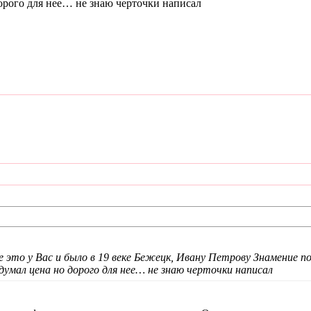
дорого для нее… не знаю черточки написал
е это у Вас и было в 19 веке Бежецк, Ивану Петрову Знамение п
умал цена но дорого для нее… не знаю черточки написал