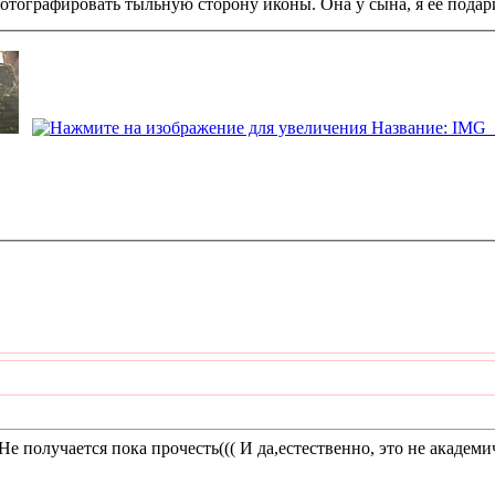
отографировать тыльную сторону иконы. Она у сына, я ее подарил
е получается пока прочесть((( И да,естественно, это не академ