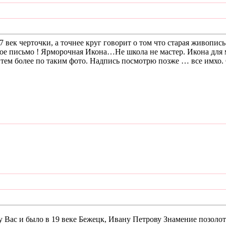
 век черточки, а точнее круг говорит о том что старая живопись
ное письмо ! Ярморочная Икона…Не школа не мастер. Икона для м
а тем более по таким фото. Надпись посмотрю позже … все имхо
у Вас и было в 19 веке Бежецк, Ивану Петрову Знамение позоло