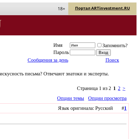
Портал ARTinvestment.RU
18+
Имя
Запомнить?
Пароль
Сообщения за день
Поиск
 искусность письма? Отвечают знатоки и эксперты.
Страница 1 из 2
1
2
>
Опции темы
Опции просмотра
Язык оригинала: Русский #
1