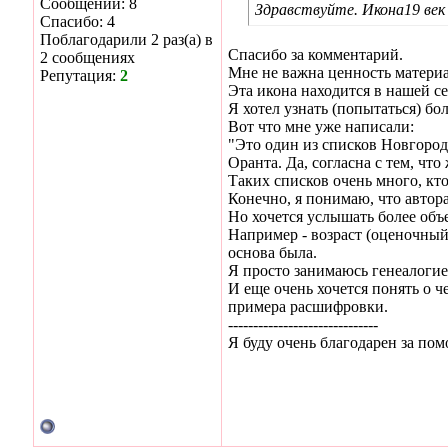
Сообщений: 8
Здравствуйте. Икона19 век
Спасибо: 4
Поблагодарили 2 раз(а) в
Спасибо за комментарий.
2 сообщениях
Мне не важна ценность материа
Репутация:
2
Эта икона находится в нашей се
Я хотел узнать (попытаться) бо
Вот что мне уже написали:
"Это один из списков Новгород
Оранта. Да, согласна с тем, чт
Таких списков очень много, кто
Конечно, я понимаю, что автора 
Но хочется услышать более объ
Например - возраст (оценочный)
основа была.
Я просто занимаюсь генеалогие
И еще очень хочется понять о ч
примера расшифровки.
------------------------------
Я буду очень благодарен за пом