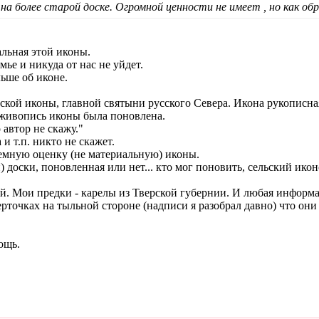
 на более старой доске. Огромной ценности не имеет , но как о
льная этой иконы.
мье и никуда от нас не уйдет.
льше об иконе.
ской иконы, главной святыни русского Севера. Икона рукописна
о живопись иконы была поновлена.
 автор не скажу."
и т.п. никто не скажет.
емную оценку (не материальную) иконы.
 доски, поновленная или нет... кто мог поновить, сельский ико
й. Мои предки - карелы из Тверской губернии. И любая информа
ерточках на тыльной стороне (надписи я разобрал давно) что они 
ощь.