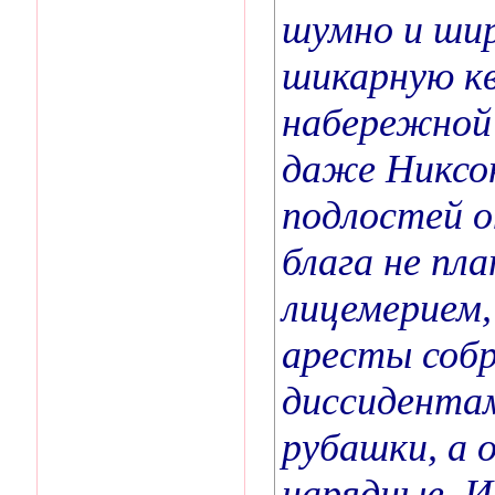
шумно и шир
шикарную кв
набережной 
даже Никсо
подлостей о
блага не пл
лицемерием,
аресты собр
диссидента
рубашки, а 
нарядные. И