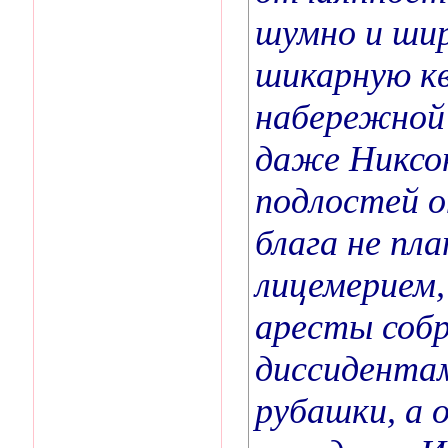
шумно и шир
шикарную кв
набережной 
даже Никсо
подлостей о
блага не пл
лицемерием,
аресты собр
диссидента
рубашки, а 