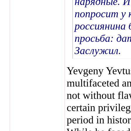
нарядные. И
попросит у 
россиянина 
просьба: да
Заслужил.
Yevgeny Yevtu
multifaceted an
not without fla
certain privile
period in hist