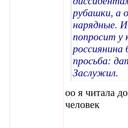
диссидента
рубашки, а 
нарядные. И
попросит у 
россиянина 
просьба: да
Заслужил.
оо я читала д
человек