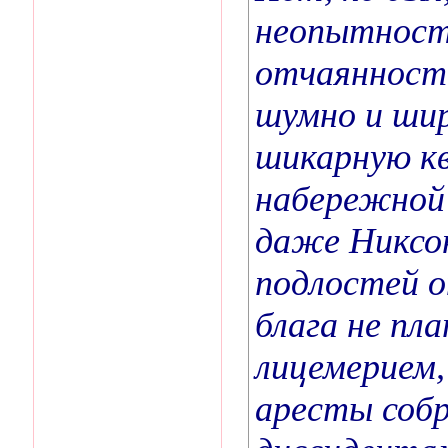
неопытности
отчаянности
шумно и шир
шикарную кв
набережной 
даже Никсо
подлостей о
блага не пл
лицемерием,
аресты собр