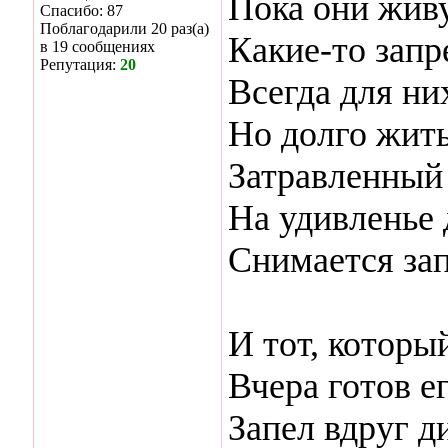
Пока они живу
Спасибо: 87
Поблагодарили 20 раз(а)
Какие-то запр
в 19 сообщениях
Репутация:
20
Всегда для ни
Но долго жит
Затравленный 
На удивленье 
Снимается зап
И тот, которы
Вчера готов е
Запел вдруг д