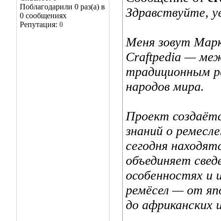
Поблагодарили 0 раз(а) в
Здравствуйте, 
0 сообщениях
Репутация:
0
Меня зовут Марк
Craftpedia — ме
традиционным р
народов мира.
Проект создаётс
знаний о ремесл
сегодня находятс
объединяет свед
особенностях и 
ремёсел — от яп
до африканских 