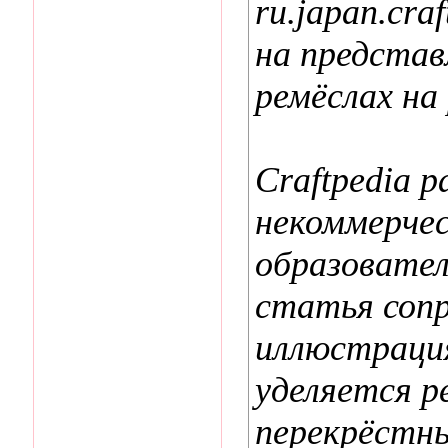
ru.japan.cra
на представ
ремёслах на
Craftpedia р
некоммерчес
образовател
статья соп
иллюстраци
уделяется р
перекрёстн