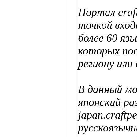
Портал craf
точкой вход
более 60 яз
которых по
региону или
В данный м
японский ра
japan.craftp
русскоязычн