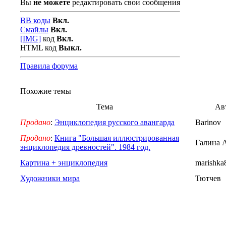
Вы
не можете
редактировать свои сообщения
BB коды
Вкл.
Смайлы
Вкл.
[IMG]
код
Вкл.
HTML код
Выкл.
Правила форума
Похожие темы
Тема
Ав
Продано
:
Энциклопедия русского авангарда
Barinov
Продано
:
Книга "Большая иллюстрированная
Галина 
энциклопедия древностей". 1984 год.
Картина + энциклопедия
marishka
Художники мира
Тютчев