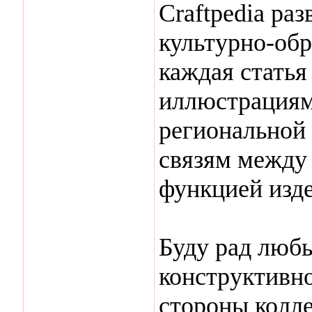
Craftpedia ра
культурно-обр
каждая статья
иллюстрациям
региональной
связям между
функцией изд
Буду рад люб
конструктивн
стороны колле