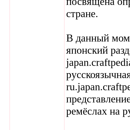
посвящена оп
стране.
В данный мом
японский раз
japan.craftpedi
русскоязычна
ru.japan.craft
представление
ремёслах на р