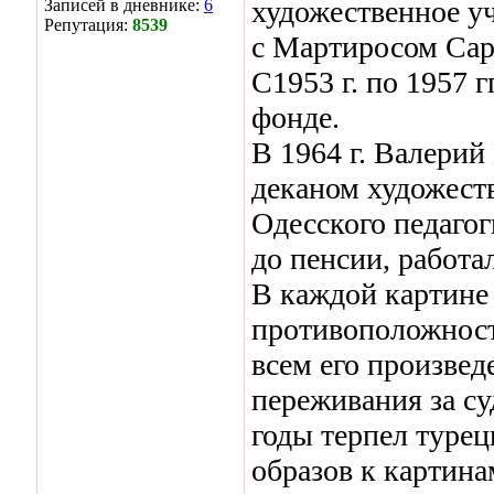
художественное уч
Записей в дневнике:
6
Репутация:
8539
с Мартиросом Сар
С1953 г. по 1957 
фонде.
В 1964 г. Валерий
деканом художест
Одесского педагог
до пенсии, работа
В каждой картине
противоположност
всем его произвед
переживания за су
годы терпел туре
образов к картина