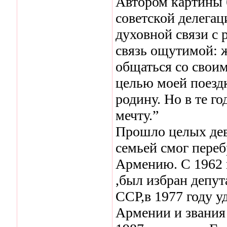
Автором картины б
советской делегац
духовной связи с р
связь ощутимой: ж
общаться со своим
целью моей поездк
родину. Но в те г
мечту.”
Прошло целых девя
семьей смог переб
Армению. С 1962 г
,был избран депу
ССР,в 1977 году у
Армении и звания