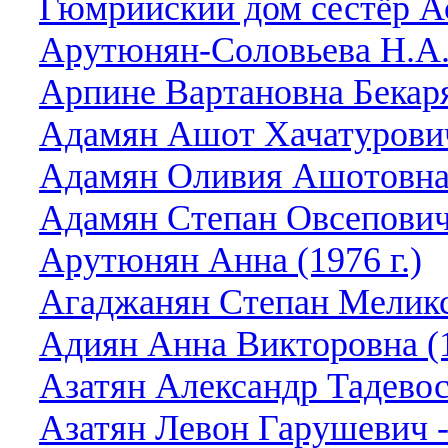
Гюмрийский дом сестёр А
Арутюнян-Соловьева Н.А.
Арпине Вартановна Бекар
Адамян Ашот Хачатурович 
Адамян Оливия Ашотовна 
Адамян Степан Овсепович 
Арутюнян Анна (1976 г.)
Агаджанян Степан Меликсе
Адиян Анна Викторовна (19
Азатян Александр Тадевос
Азатян Левон Гарушевич -