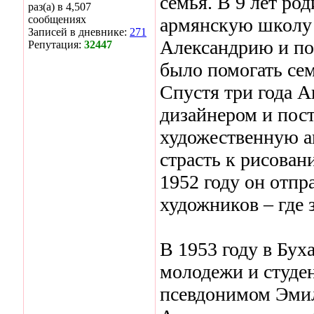
семья. В 9 лет ро
раз(а) в 4,507
сообщениях
армянскую школу н
Записей в дневнике:
271
Александрию и по
Репутация:
32447
было помогать сем
Спустя три года А
дизайнером и по
художественную а
страсть к рисован
1952 году он отпр
художников – где
В 1953 году в Бу
молодежи и студен
псевдонимом Эмил