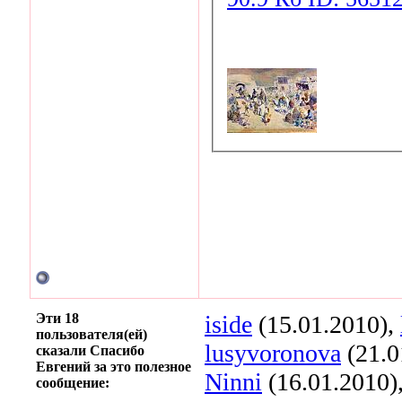
Эти 18
iside
(15.01.2010),
пользователя(ей)
lusyvoronova
(21.0
сказали Спасибо
Евгений за это полезное
Ninni
(16.01.2010)
сообщение: