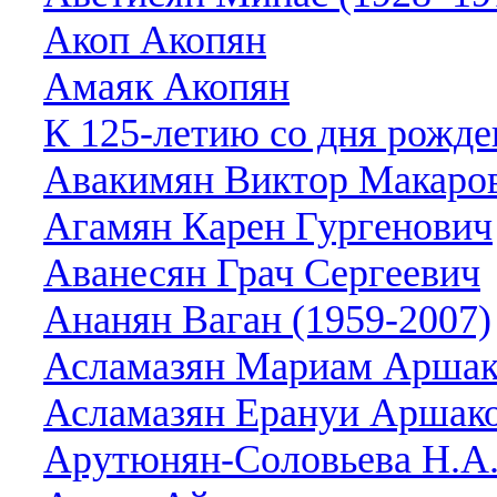
Акоп Акопян
Амаяк Акопян
К 125-летию со дня рож
Авакимян Виктор Макаров
Агамян Карен Гургенович
Аванесян Грач Сергеевич
Ананян Ваган (1959-2007)
Асламазян Мариам Аршако
Асламазян Ерануи Аршако
Арутюнян-Соловьева Н.А.