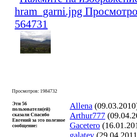
Просмотров: 1984732
Эти 56
Allena
(09.03.2010
пользователя(ей)
Arthur777
(09.04.2
сказали Спасибо
Евгений за это полезное
Gacetero
(16.01.20
сообщение:
galatey
(29.04.2011