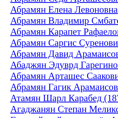
Абрамян Елена Левоновна
Абрамян Владимир Смбат
Абрамян Карапет Рафаело
Абрамян Саргис Суренов
Абрамян Давид Арамаисо
Абаджян Эдуврд Гарегино
Абрамян Арташес Сааков
Абрамян Гагик Арамаисо
Атамян Шарл Карабед (18
Агаджанян Степан Меликсе