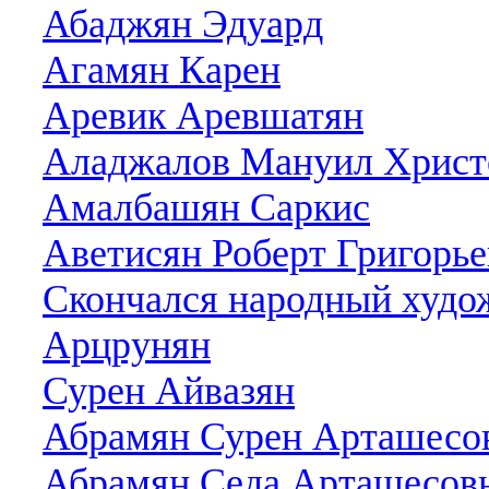
Абаджян Эдуард
Агамян Карен
Аревик Аревшатян
Аладжалов Мануил Христ
Амалбашян Саркис
Аветисян Роберт Григорь
Скончался народный худо
Арцрунян
Сурен Айвазян
Абрамян Сурен Арташесо
Абрамян Седа Арташесов