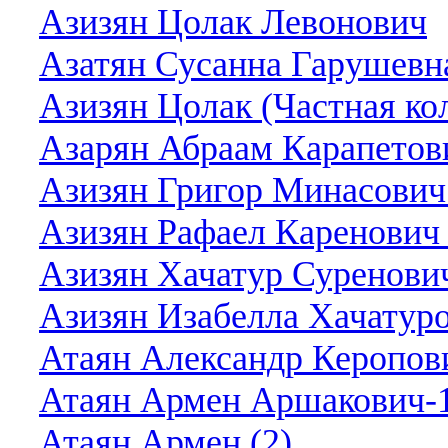
Азизян Цолак Левонович
Азатян Сусанна Гарушевна
Азизян Цолак (Частная ко
Азарян Абраам Карапетови
Азизян Григор Минасович 
Азизян Рафаел Каренович 
Азизян Хачатур Суренович
Азизян Изабелла Хачатуро
Атаян Александр Керопов
Атаян Армен Аршакович-1
Атаян Армен (2)