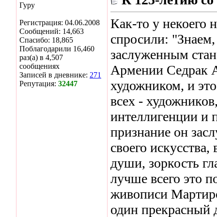
Гуру
Как-то у некоего 
Регистрация: 04.06.2008
Сообщений: 14,663
спросили: "Знаем,
Спасибо: 18,865
Поблагодарили 16,460
заслуженным стан
раз(а) в 4,507
сообщениях
Армении Седрак А
Записей в дневнике:
271
художником, и эт
Репутация:
32447
всех - художников
интеллигенции и п
признание он зас
своего искусства,
души, зоркость гл
лучше всего это п
живописи Мартиро
один прекрасный 