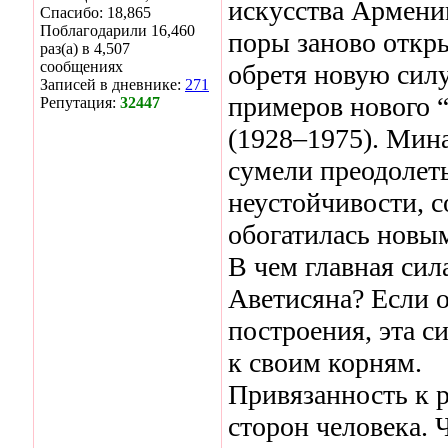
искусства Армени
Спасибо: 18,865
Поблагодарили 16,460
поры заново откр
раз(а) в 4,507
сообщениях
обретя новую силу
Записей в дневнике:
271
примеров нового 
Репутация:
32447
(1928–1975). Мина
сумели преодолет
неустойчивости, с
обогатилась новы
В чем главная си
Аветисяна? Если 
построения, эта с
к своим корням.
Привязанность к 
сторон человека. 