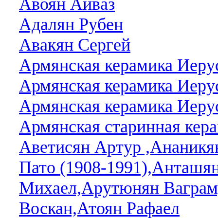
Авоян Айваз
Адалян Рубен
Авакян Сергей
Армянская керамика Иеру
Армянская керамика Иерус
Армянская керамика Иерус
Армянская старинная кера
Аветисян Артур ,Ананикян
Пато (1908-1991),Анташя
Михаел,Арутюнян Ваграм
Воскан,Атоян Рафаел