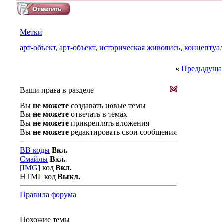
Метки
арт-объект
,
арт-объект
,
историческая живопись
,
концептуа
«
Предыдущая
Ваши права в разделе
Вы
не можете
создавать новые темы
Вы
не можете
отвечать в темах
Вы
не можете
прикреплять вложения
Вы
не можете
редактировать свои сообщения
BB коды
Вкл.
Смайлы
Вкл.
[IMG]
код
Вкл.
HTML код
Выкл.
Правила форума
Похожие темы