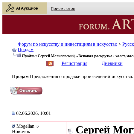
AI Аукцион
Прием лотов
Форум по искусству и инвестициям в искусство
>
Русс
Продам
Продам
: Сергей Могилевский, «Вековая раскрутка» холст, масл
English
| Русский
Регистрация
Дневники
Продам
Предложения о продаже произведений искусства.
02.06.2026, 10:01
Mogellan
Сергей Мог
Новичок