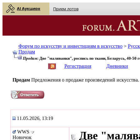
AI Аукцион
Прием лотов
Форум по искусству и инвестициям в искусство
>
Русс
Продам
Продам
: Две "маляванки", роспись по ткани, Беларусь, 40-50 
English
| Русский
Регистрация
Дневники
Продам
Предложения о продаже произведений искусства.
11.05.2026, 13:19
WWS
Две "маляв
Новичок