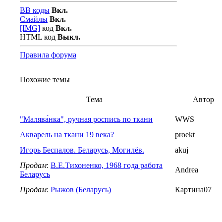
BB коды
Вкл.
Смайлы
Вкл.
[IMG]
код
Вкл.
HTML код
Выкл.
Правила форума
Похожие темы
Тема
Автор
"Малява́нка", ручная роспись по ткани
WWS
Акварель на ткани 19 века?
proekt
Игорь Беспалов. Беларусь, Могилёв.
akuj
Продам
:
В.Е.Тихоненко, 1968 года работа
Andrea
Беларусь
Продам
:
Рыжов (Беларусь)
Картина07