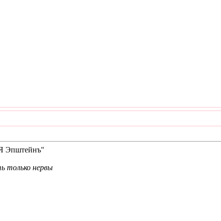
"Я Эпштейнъ"
ть только нервы