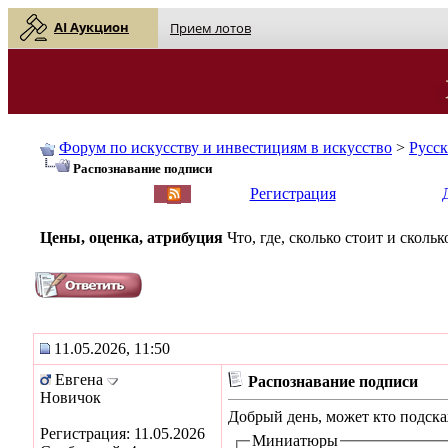
AI Аукцион
Прием лотов
Форум по искусству и инвестициям в искусство
>
Русс
Распознавание подписи
English
| Русский
Регистрация
Цены, оценка, атрибуция
Что, где, сколько стоит и скол
11.05.2026, 11:50
Евгена
Распознавание подписи
Новичок
Добрый день, может кто подскаж
Регистрация: 11.05.2026
Миниатюры