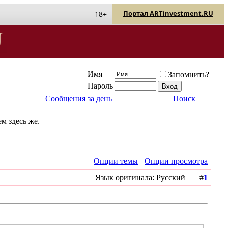
Портал ARTinvestment.RU
18+
Имя
Запомнить?
Пароль
Сообщения за день
Поиск
м здесь же.
Опции темы
Опции просмотра
Язык оригинала: Русский #
1