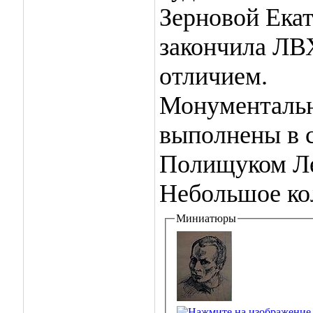
Зерновой Екат
закончила ЛВ
отличием.
Монументальн
выполнены в с
Полищуком Ле
Небольшое кол
Миниатюры