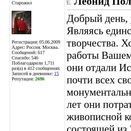
Леонид По
Старожил
Добрый день, 
Являясь един
творчества. Х
Регистрация: 05.06.2009
Адрес: Россия. Москва.
работы Вашем
Сообщений: 617
Спасибо: 546
Поблагодарили 1,711
они отдали Ис
раз(а) в 412 сообщениях
Записей в дневнике:
15
почти всех св
Репутация:
2696
монументальн
лет они потра
живописной к
состоящей из 