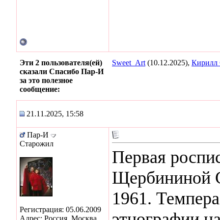
Эти 2 пользователя(ей)
Sweet_Art
(10.12.2025),
Кирилл
сказали Спасибо Пар-И
за это полезное
сообщение:
21.11.2025, 15:58
Пар-И
Старожил
Первая роспис
Щербининой С
1961. Темпера
Регистрация: 05.06.2009
этнографии н
Адрес: Россия. Москва.