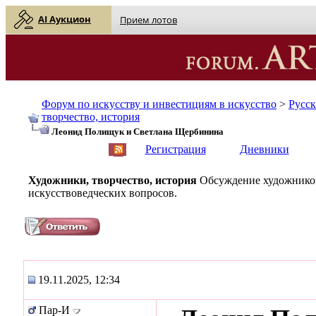
AI Аукцион
Прием лотов
Форум по искусству и инвестициям в искусство
>
Русс
творчество, история
Леонид Полищук и Светлана Щербинина
English
| Русский
Регистрация
Дневники
Художники, творчество, история
Обсуждение художников
искусствоведческих вопросов.
19.11.2025, 12:34
Пар-И