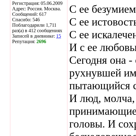
Регистрация: 05.06.2009
С ее безумием
Адрес: Россия. Москва.
Сообщений: 617
С ее истовост
Спасибо: 546
Поблагодарили 1,711
раз(а) в 412 сообщениях
С ее искалеч
Записей в дневнике:
15
Репутация:
2696
И с ее любовь
Сегодня она -
рухнувшей имп
пытающийся с
И люд, молча,
принимающие 
головы. И со