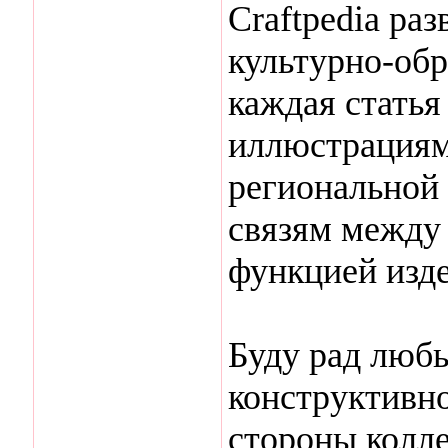
Craftpedia ра
культурно-обр
каждая статья
иллюстрациям
региональной
связям между
функцией изд
Буду рад люб
конструктивн
стороны колле