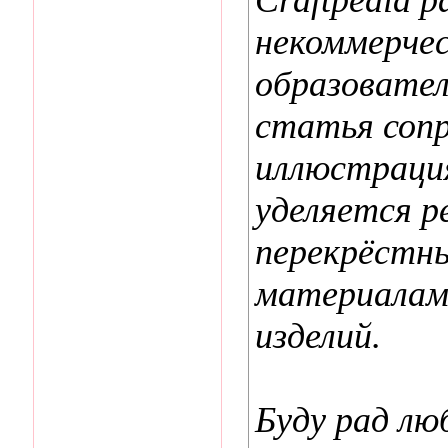
некоммерчес
образовател
статья соп
иллюстраци
уделяется р
перекрёстн
материалам
изделий.
Буду рад лю