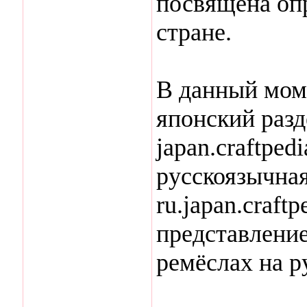
посвящена оп
стране.
В данный мом
японский раз
japan.craftpedi
русскоязычна
ru.japan.craft
представление
ремёслах на р