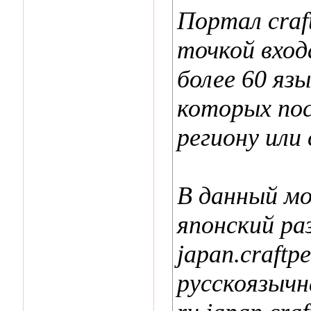
Портал craf
точкой вход
более 60 яз
которых по
региону или
В данный м
японский ра
japan.craftp
русскоязычн