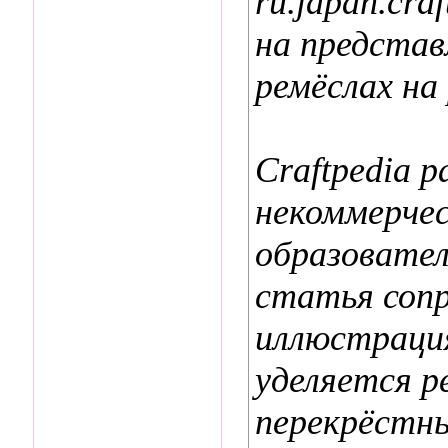
ru.japan.cra
на представ
ремёслах на
Craftpedia р
некоммерчес
образовател
статья соп
иллюстраци
уделяется р
перекрёстн