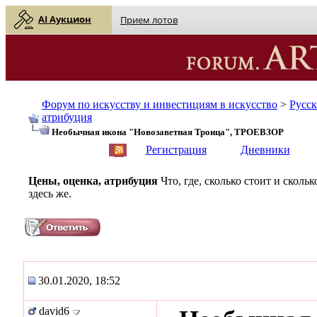
AI Аукцион
Прием лотов
Форум по искусству и инвестициям в искусство
>
Русс
атрибуция
Необычная икона "Новозаветная Троица", ТРОЕВЗОР
English
| Русский
Регистрация
Дневники
Цены, оценка, атрибуция
Что, где, сколько стоит и скол
здесь же.
30.01.2020, 18:52
david6