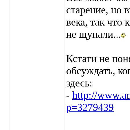
старение, но 
века, так что 
не щупали...
Кстати не пон
обсуждать, ко
здесь:
-
http://www.an
p=3279439