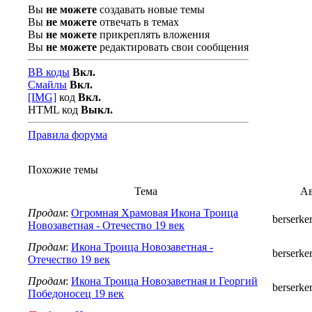
Вы
не можете
создавать новые темы
Вы
не можете
отвечать в темах
Вы
не можете
прикреплять вложения
Вы
не можете
редактировать свои сообщения
BB коды
Вкл.
Смайлы
Вкл.
[IMG]
код
Вкл.
HTML код
Выкл.
Правила форума
Похожие темы
Тема
Ав
Продам
:
Огромная Храмовая Икона Троица
berserke
Новозаветная - Отечество 19 век
Продам
:
Икона Троица Новозаветная -
berserke
Отечество 19 век
Продам
:
Икона Троица Новозаветная и Георгий
berserke
Победоносец 19 век