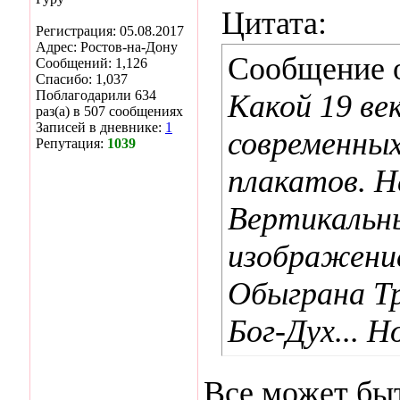
Цитата:
Регистрация: 05.08.2017
Адрес: Ростов-на-Дону
Сообщение 
Сообщений: 1,126
Спасибо: 1,037
Поблагодарили 634
Какой 19 ве
раз(а) в 507 сообщениях
Записей в дневнике:
1
современных
Репутация:
1039
плакатов. Н
Вертикальн
изображени
Обыграна Тр
Бог-Дух... Н
Все может быт