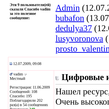
Эти 9 пользователя(ей)
Admin
(12.07.
сказали Спасибо vadim
за это полезное
bubafon
(13.07
сообщение:
dedulya37
(12.
lusyvoronova
(
prosto_valenti
12.07.2009, 09:08
vadim
Цифровые и
Местный
Регистрация: 11.06.2009
Нашел ресурс
Сообщений: 108
Спасибо: 195
Очень высоког
Поблагодарили 202
раз(а) в 54 сообщениях