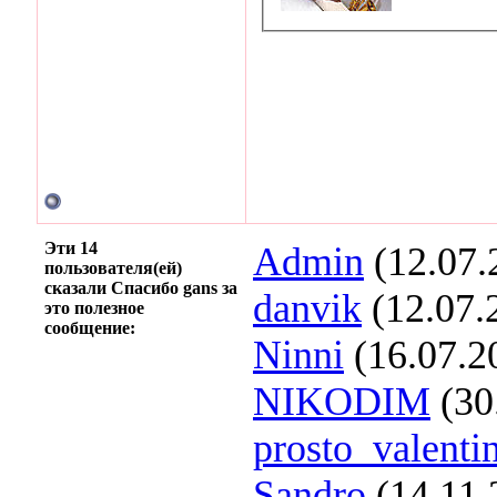
Эти 14
Admin
(12.07.
пользователя(ей)
сказали Спасибо gans за
danvik
(12.07.
это полезное
сообщение:
Ninni
(16.07.2
NIKODIM
(30
prosto_valenti
Sandro
(14.11.