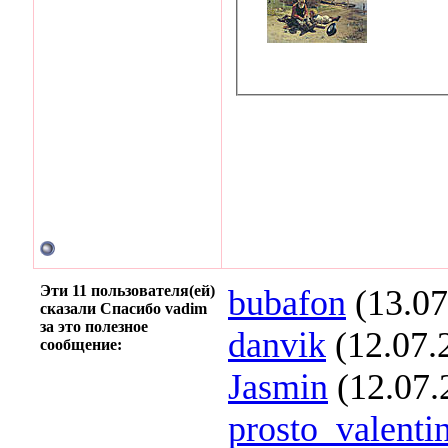
Эти 11 пользователя(ей)
bubafon
(13.07
сказали Спасибо vadim
за это полезное
danvik
(12.07.
сообщение:
Jasmin
(12.07.
prosto_valenti