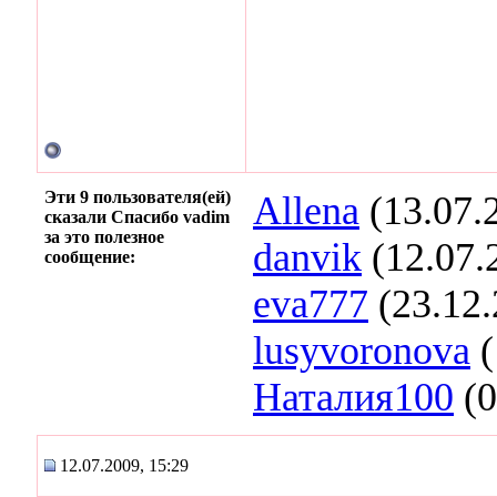
Эти 9 пользователя(ей)
Allena
(13.07.
сказали Спасибо vadim
за это полезное
danvik
(12.07.
сообщение:
eva777
(23.12.
lusyvoronova
(
Наталия100
(0
12.07.2009, 15:29