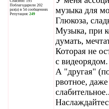
Спасибо: 195
Поблагодарили 202
музыка для мо
раз(а) в 54 сообщениях
Репутация:
249
Глюкоза, слад
Музыка, при к
думать, мечта
Которая не о
с видеорядом.
А "другая" (п
рвотное, даже
слабительное..
Наслаждайтес