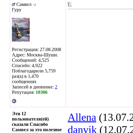
Самвел
Гуру
Регистрация: 27.08.2008
Адрес: Москва-Шуши.
Сообщений: 4,525
Спасибо: 4,922
Поблагодарили 5,759
раз(а) в 1,470
сообщениях
Записей в дневнике:
2
Репутация:
10306
Эти 12
Allena
(13.07.
пользователя(ей)
сказали Спасибо
danvik
(12.07.
Самвел за это полезное