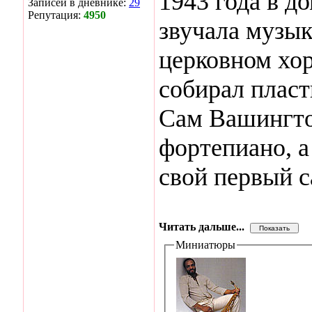
1943 года в д
Записей в дневнике:
29
Репутация:
4950
звучала музык
церковном хор
собирал пласт
Сам Вашингтон
фортепиано, а
свой первый с
Читать дальше...
Миниатюры