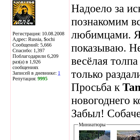
Надоело за ис
познакомим в
любимцами. Я
Регистрация: 10.08.2008
Адрес: Russia, $ochi
показываю. Не
Сообщений: 5,666
Спасибо: 1,397
Поблагодарили 6,209
весёлая толпа
раз(а) в 1,926
сообщениях
только раздал
Записей в дневнике:
1
Репутация:
9995
Просьба к
Ta
новогоднего 
Забыл! Собаче
Миниатюры