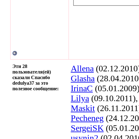
Эти 28
Allena
(02.12.2010
пользователя(ей)
Glasha
(28.04.2010
сказали Спасибо
dedulya37 за это
IrinaC
(05.01.2009
полезное сообщение:
Lilya
(09.10.2011)
Maskit
(26.11.2011
Pecheneg
(24.12.2
SergeiSK
(05.01.20
usynin2
(02.04.201