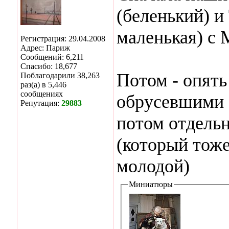
(беленький) и
маленькая) с
Регистрация: 29.04.2008
Адрес: Париж
Сообщений: 6,211
Спасибо: 18,677
Потом - опят
Поблагодарили 38,263
раз(а) в 5,446
сообщениях
обрусевшими 
Репутация:
29883
потом отдель
(который тож
молодой)
Миниатюры