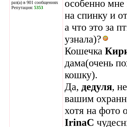
особенно мне 
раз(а) в 901 сообщениях
Репутация:
5353
на спинку и о
а что это за п
узнала)?
Кошечка
Кир
дама(очень п
кошку).
Да,
дедуля
, н
вашим охранни
хотя на фото 
IrinaC
чудесн