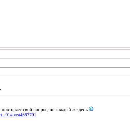
?
к повторяет свой вопрос, не каждый же день
owt...91#post4687791