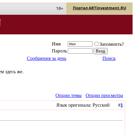
Портал ARTinvestment.RU
18+
Имя
Запомнить?
Пароль
Сообщения за день
Поиск
м здесь же.
Опции темы
Опции просмотра
Язык оригинала: Русский #
1