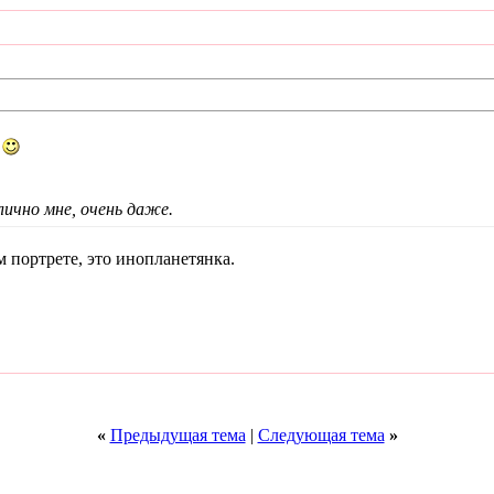
ь
ично мне, очень даже.
м портрете, это инопланетянка.
«
Предыдущая тема
|
Следующая тема
»