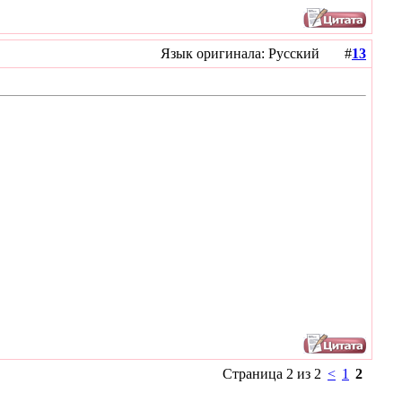
Язык оригинала: Русский #
13
Страница 2 из 2
<
1
2