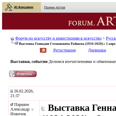
AI Аукцион
Прием лотов
Форум по искусству и инвестициям в искусство
>
Русс
Выставка Геннадия Степановича Райшева (1934-2020) с 3 апрел
English
| Русский
Регистрация
Дневники
Выставки, события
Делимся впечатлениями и обмениваем
26.02.2026,
21:37
Паршин
Выставка Генн
Александр
Новичок