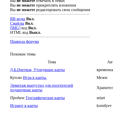
Вы
не можете
отвечать в темах
Вы
не можете
прикреплять вложения
Вы
не можете
редактировать свои сообщения
BB коды
Вкл.
Смайлы
Вкл.
[IMG]
код
Вкл.
HTML код
Выкл.
Правила форума
Похожие темы
Тема
Ав
Д.Б.Цветков, Утонувшие карты
временна
Куплю
Игра в карты.
Мезен
Эрмитаж выпустил для посетителей
Хранител
подарочные карты
Продам
:
Географические карты
uriart
Играют в карты
kornilyev