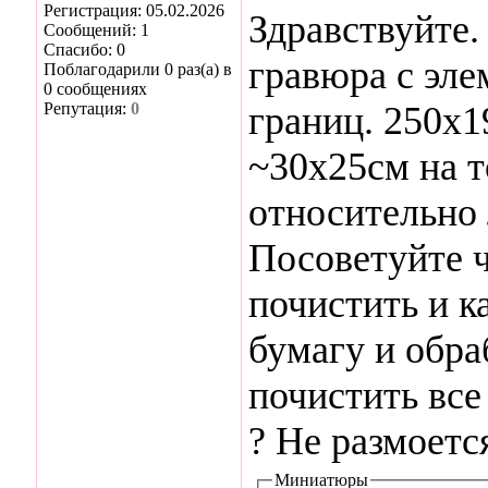
Регистрация: 05.02.2026
Здравствуйте.
Сообщений: 1
Спасибо: 0
гравюра с эле
Поблагодарили 0 раз(а) в
0 сообщениях
Репутация:
0
границ. 250х1
~30х25см на т
относительно 
Посоветуйте ч
почистить и к
бумагу и обра
почистить все 
? Не размоетс
Миниатюры