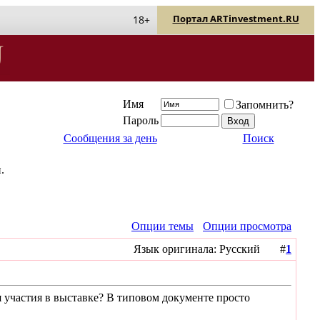
Портал ARTinvestment.RU
18+
Имя
Запомнить?
Пароль
Сообщения за день
Поиск
.
Опции темы
Опции просмотра
Язык оригинала: Русский #
1
 участия в выставке? В типовом документе просто