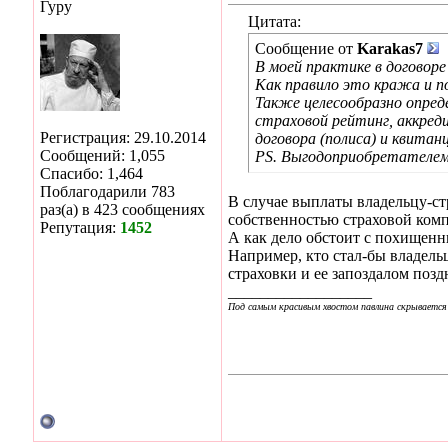
Гуру
Цитата:
Сообщение от
Karakas7
В моей практике в договор
Как правило это кража и п
Также целесообразно опред
страховой рейтинг, аккред
Регистрация: 29.10.2014
договора (полиса) и квитан
Сообщений: 1,055
PS. Выгодоприобретателем 
Спасибо: 1,464
Поблагодарили 783
В случае выплаты владельцу-ст
раз(а) в 423 сообщениях
собственностью страховой комп
Репутация:
1452
А как дело обстоит с похищен
Например, кто стал-бы владел
страховки и ее запоздалом позд
__________________
Под самым красивым хвостом павлина скрывается