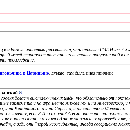
ц в одном из интервью рассказывал, что отказал ГМИИ им. А.С
рый музей планировал показать на выставке приуроченной к ст
ать произведение.
игорьянца в Царицыно
, думаю, там была иная причина.
ранский
о уровня делает выставку таких имён, то обязательно эти экс
ые заключения и на фра Беато Анжелико, и на Айвазовского, и на
го, и на Кандинского, и и на Сарьяна, и на вот этого Малевича.
ти заключения, есть? Или их нет? А если они есть, то почему э
ния не пишут статьи и книги об этих уникальных произведениях
узнаёт, а ведь они "порой неожиданные, иногда совершенно мен