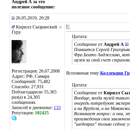
Андрей А за это
полезное сообщение:
26.05.2019, 20:28
Кирилл Сызранский
Гуру
Цитата:
Сообщение от
Андрей А
Помнится Сергей Григорьян
Фра Беато Анджелико, кото
музея за свой счет страхов
Регистрация: 26.07.2008
Вспоминая тему
Коллекция Гр
Адрес: РФ, Самара
Сообщений: 75,482
Цитата:
Спасибо: 27,931
Поблагодарили 55,365
Сообщение от
Кирилл Сыз
раз(а) в 24,305
Вообще, когда музей таког
сообщениях
очередь потребуют экспертн
Записей в дневнике:
133
и на Врубеля, и на Маковско
Репутация:
102425
Возникает вопрос: а они, э
произведения свои заключе
"шедеврах" только сейчас 