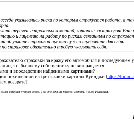
е всегда указывались риски по которым страхуется работа, а т
орча.
елить перечень страховых компаний, которые застрахуют Ваш 
итацию и лицензию на работу по рискам связанным по страхов
ции об уплате страховой премии нужно требовать для себя.
по страховке обязательно требую указывать себя.
рахователю страховки за кражу его автомобиля и последующем 
ании, т.е. бывшему собственнику не возвращается.
ными и впоследствии найденными картинами?
ьцем похищенной из третьяковки картины Куинджи (
https://forum
нем возврате?
 самая обычная куриная жопа. Так что меньше пафоса, господа. Фаина Раневская.