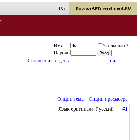
Портал ARTinvestment.RU
18+
Имя
Запомнить?
Пароль
Сообщения за день
Поиск
Опции темы
Опции просмотра
Язык оригинала: Русский #
1