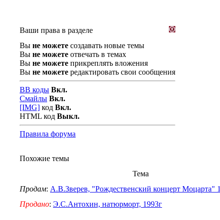
Ваши права в разделе
Вы
не можете
создавать новые темы
Вы
не можете
отвечать в темах
Вы
не можете
прикреплять вложения
Вы
не можете
редактировать свои сообщения
BB коды
Вкл.
Смайлы
Вкл.
[IMG]
код
Вкл.
HTML код
Выкл.
Правила форума
Похожие темы
Тема
Продам
:
А.В.Зверев, "Рождественский концерт Моцарта" 1
Продано
:
Э.С.Антохин, натюрморт, 1993г