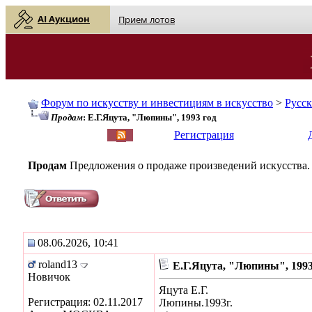
AI Аукцион
Прием лотов
Форум по искусству и инвестициям в искусство
>
Русс
Продам
: Е.Г.Яцута, "Люпины", 1993 год
English
| Русский
Регистрация
Продам
Предложения о продаже произведений искусства.
08.06.2026, 10:41
roland13
Е.Г.Яцута, "Люпины", 1993
Новичок
Яцута Е.Г.
Регистрация: 02.11.2017
Люпины.1993г.