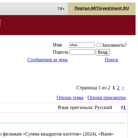
Портал ARTinvestment.RU
18+
Имя
Запомнить?
Пароль
Сообщения за день
Поиск
Страница 1 из 2
1
2
>
Опции темы
Опции просмотра
Язык оригинала: Русский #
1
по фильмам «Сумма квадратов катетов» (2024), «Ваня»