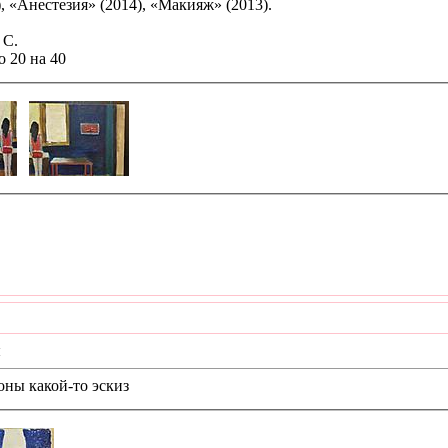
), «Анестезия» (2014), «Макияж» (2013).
 С.
о 20 на 40
я
оны какой-то эскиз