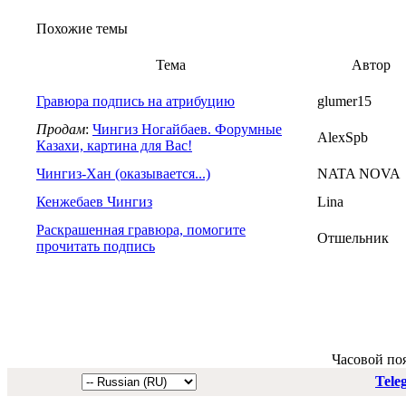
Похожие темы
Тема
Автор
Гравюра подпись на атрибуцию
glumer15
Продам
:
Чингиз Ногайбаев. Форумные
AlexSpb
Казахи, картина для Вас!
Чингиз-Хан (оказывается...)
NATA NOVA
Кенжебаев Чингиз
Lina
Раскрашенная гравюра, помогите
Отшельник
прочитать подпись
Часовой по
Tele