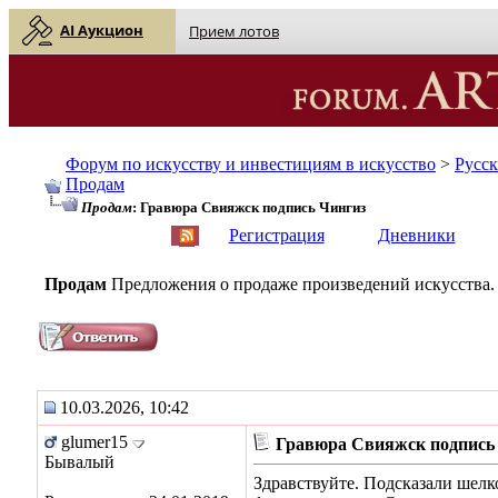
AI Аукцион
Прием лотов
Форум по искусству и инвестициям в искусство
>
Русс
Продам
Продам
: Гравюра Свияжск подпись Чингиз
English
| Русский
Регистрация
Дневники
Продам
Предложения о продаже произведений искусства.
10.03.2026, 10:42
glumer15
Гравюра Свияжск подпись
Бывалый
Здравствуйте. Подсказали шелк