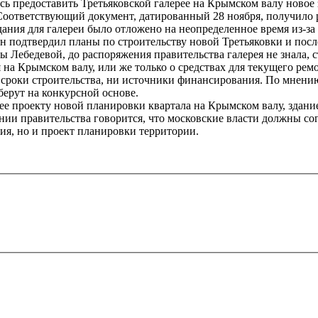
ь предоставить Третьяковской галерее на Крымском валу новое з
оответствующий документ, датированный 28 ноября, получило р
ания для галереи было отложено на неопределенное время из-за 
н подтвердил планы по строительству новой Третьяковки и по
Лебедевой, до распоряжения правительства галерея не знала, ст
 на Крымском валу, или же только о средствах для текущего рем
 сроки строительства, ни источники финансирования. По мнени
берут на конкурсной основе.
е проекту новой планировки квартала на Крымском валу, здание 
нии правительства говорится, что московские власти должны со
ния, но и проект планировки территории.