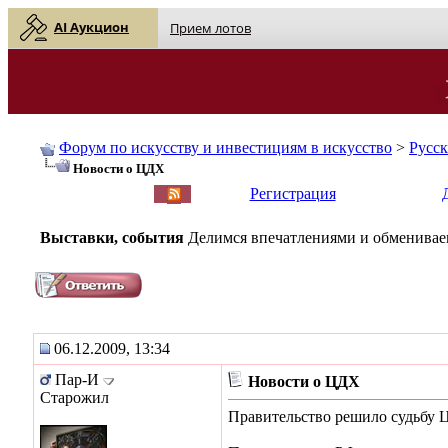
AI Аукцион
Прием лотов
Форум по искусству и инвестициям в искусство
>
Русс
Новости о ЦДХ
English
| Русский
Регистрация
Выставки, события
Делимся впечатлениями и обмениваем
06.12.2009, 13:34
Пар-И
Новости о ЦДХ
Старожил
Правительство решило судьбу 