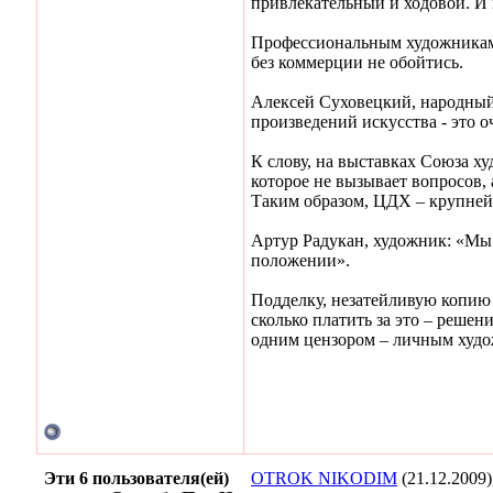
привлекательный и ходовой. И
Профессиональным художникам т
без коммерции не обойтись.
Алексей Суховецкий, народный 
произведений искусства - это 
К слову, на выставках Союза х
которое не вызывает вопросов, 
Таким образом, ЦДХ – крупнейш
Артур Радукан, художник: «Мы 
положении».
Подделку, незатейливую копию 
сколько платить за это – реше
одним цензором – личным худо
Эти 6 пользователя(ей)
OTROK NIKODIM
(21.12.2009)