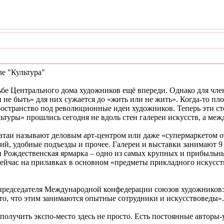
е "Культура"
ьбе Центрального дома художников ещё впереди. Однако для чл
не быть» для них сужается до «жить или не жить». Когда-то п
остранство под революционные идеи художников. Теперь эти ст
туры» прошлись сегодня не вдоль стен галереи искусств, а меж
атаи называют деловым арт-центром или даже «супермаркетом от 
й, удобные подъезды и прочее. Галереи и выставки занимают 9 
и Рождественская ярмарка – одно из самых крупных и прибыльны
ейчас на прилавках в основном «предметы прикладного искусств
едседателя Международной конфедерации союзов художников: «
 то, что этим занимаются опытные сотрудники и искусствоведы».
получить экспо-место здесь не просто. Есть постоянные авторы-