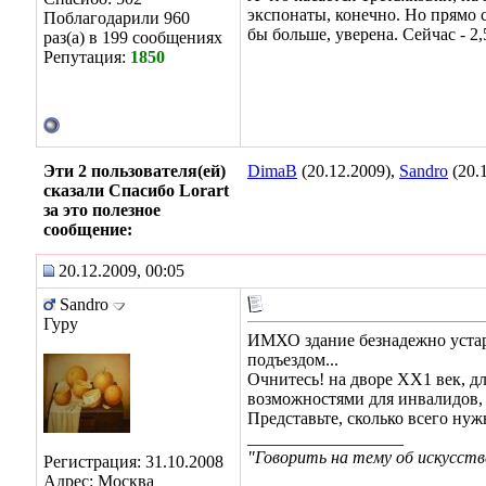
экспонаты, конечно. Но прямо 
Поблагодарили 960
бы больше, уверена. Сейчас - 2,
раз(а) в 199 сообщениях
Репутация:
1850
Эти 2 пользователя(ей)
DimaB
(20.12.2009),
Sandro
(20.
сказали Спасибо Lorart
за это полезное
сообщение:
20.12.2009, 00:05
Sandro
Гуру
ИМХО здание безнадежно устар
подъездом...
Очнитесь! на дворе ХХ1 век, 
возможностями для инвалидов, 
Представьте, сколько всего ну
__________________
"Говорить на тему об искусств
Регистрация: 31.10.2008
Адрес: Москва