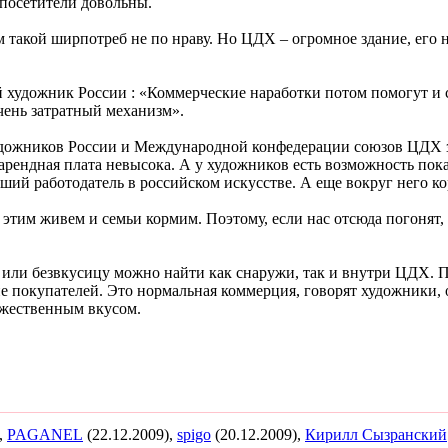
 посетители довольны.
акой ширпотреб не по нраву. Но ЦДХ – огромное здание, его н
художник России : «Коммерческие наработки потом помогут и с
очень затратный механизм».
удожников России и Международной конфедерации союзов ЦДХ за
арендная плата невысока. А у художников есть возможность показ
ий работодатель в российском искусстве. А еще вокруг него к
этим живем и семьи кормим. Поэтому, если нас отсюда погонят,
или безвкусицу можно найти как снаружи, так и внутри ЦДХ. П
ние покупателей. Это нормальная коммерция, говорят художник
жественным вкусом.
,
PAGANEL
(22.12.2009),
spigo
(20.12.2009),
Кирилл Сызранский