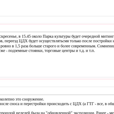
 воскресенье, в 15.45 около Парка культуры будет очередной мит
ов, переезд ЦДХ будет осуществлятьсмя только после постройки 
 ровно в 1,5 раза больше старого и более современным. Сомнения
е - подземные стоянки, торговые центры и т.д. и т.п.
иколепно это сооружение.
 после сноса и перестройки происходить с ЦДХ (а ГТГ - все, в о
 прошлой неделей была на "обновленной" экспозиции. Ранее - меся