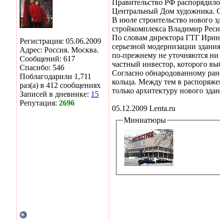
Правительство РФ распорядилос
Центральный Дом художника. С
В июле строительство нового зд
стройкомплекса Владимир Реси
По словам директора ГТГ Ирины 
Регистрация: 05.06.2009
серьезной модернизации здания
Адрес: Россия. Москва.
по-прежнему не уточняются ни
Сообщений: 617
частный инвестор, которого вы
Спасибо: 546
Согласно обнародованному ране
Поблагодарили 1,711
кольца. Между тем в распоряже
раз(а) в 412 сообщениях
только архитектуру нового зда
Записей в дневнике:
15
Репутация:
2696
05.12.2009 Lenta.ru
Миниатюры