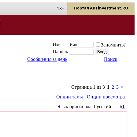
Портал ARTinvestment.RU
18+
Имя
Запомнить?
Пароль
Сообщения за день
Поиск
Страница 1 из 3
1
2
3
>
Опции темы
Опции просмотра
Язык оригинала: Русский #
1