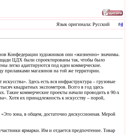
Язык оригинала: Русский #
4
енов Конфедерации художников они «жизненно» значимы.
лощади ЦДХ были спроектированы так, чтобы было
ены легко адаптируются под идеи коммерческие.
ду прилавками магазинов на той же территории.
искусства». Здесь есть вся инфраструктура – грузовые
тысяч квадратных экспометров. Всего в год здесь
х. Такие коммерческие проекты начали проводить в 90-х
а». Хотя их принадлежность к искусству – порой,
Это зона, в общем, достаточно дискуссионная. Мерой
участники ярмарки. Им и отдается предпочтение. Товар