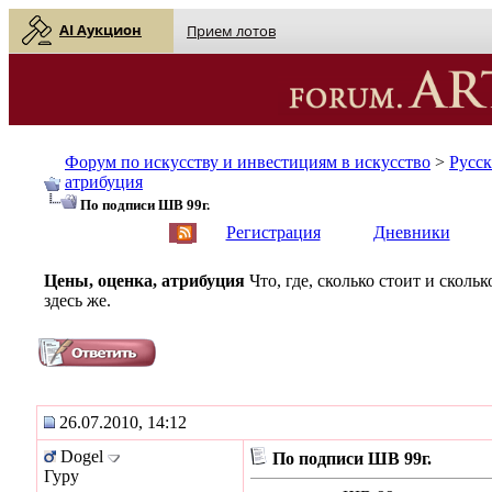
AI Аукцион
Прием лотов
Форум по искусству и инвестициям в искусство
>
Русс
атрибуция
По подписи ШВ 99г.
English
| Русский
Регистрация
Дневники
Цены, оценка, атрибуция
Что, где, сколько стоит и скол
здесь же.
26.07.2010, 14:12
Dogel
По подписи ШВ 99г.
Гуру