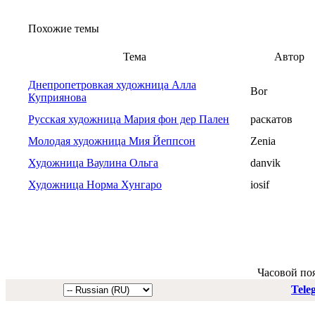
Похожие темы
Тема
Автор
Днепропетровкая художница Алла
Bor
Куприянова
Русская художница Мария фон дер Пален
раскатов
Молодая художница Мия Йеппсон
Zenia
Художница Ваулина Ольга
danvik
Художница Норма Хунгаро
iosif
Часовой по
Tele