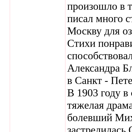
произошло в т
писал много с
Москву для о
Стихи понрав
способствова
Александра Бл
в Санкт - Пет
В 1903 году в
тяжелая драма
болевший Мих
застрелилась