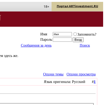
Портал ARTinvestment.RU
18+
Имя
Запомнить?
Пароль
Сообщения за день
Поиск
м здесь же.
Опции темы
Опции просмотра
Язык оригинала: Русский #
1