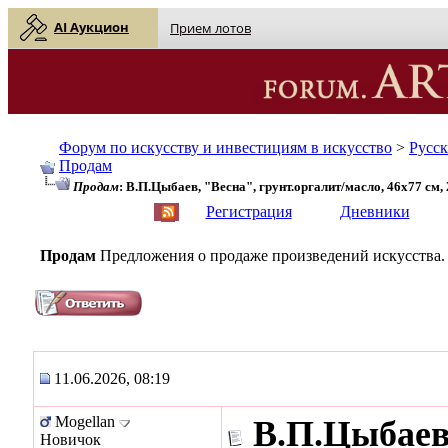
AI Аукцион
Прием лотов
Форум по искусству и инвестициям в искусство
>
Русс
Продам
Продам
: В.П.Цыбаев, "Весна", грунт.оргалит/масло, 46х77 см,
English
| Русский
Регистрация
Дневники
Продам
Предложения о продаже произведений искусства.
11.06.2026, 08:19
Mogellan
В.П.Цыбаев,
Новичок