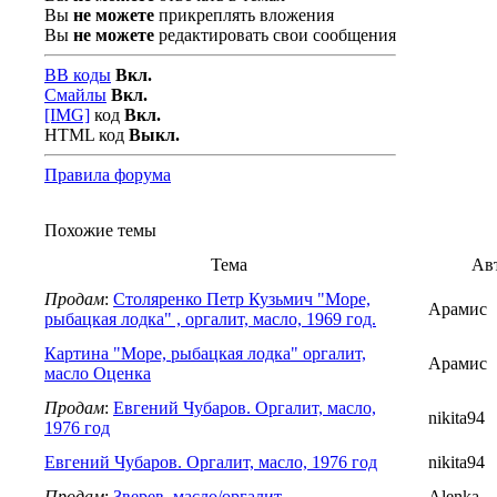
Вы
не можете
прикреплять вложения
Вы
не можете
редактировать свои сообщения
BB коды
Вкл.
Смайлы
Вкл.
[IMG]
код
Вкл.
HTML код
Выкл.
Правила форума
Похожие темы
Тема
Ав
Продам
:
Столяренко Петр Кузьмич "Море,
Арамис
рыбацкая лодка" , оргалит, масло, 1969 год.
Картина "Море, рыбацкая лодка" оргалит,
Арамис
масло Оценка
Продам
:
Евгений Чубаров. Оргалит, масло,
nikita94
1976 год
Евгений Чубаров. Оргалит, масло, 1976 год
nikita94
Продам
:
Зверев, масло/оргалит
Alenka