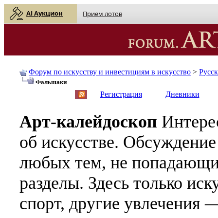
AI Аукцион
Прием лотов
Форум по искусству и инвестициям в искусство
>
Русс
Фальшаки
English
| Русский
Регистрация
Дневники
Арт-калейдоскоп
Интере
об искусстве. Обсуждение
любых тем, не попадающи
разделы. Здесь только иск
спорт, другие увлечения —