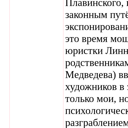
Плавинского,
законным путё
экспонировани
это время мош
юристки Линн
родственника
Медведева) вв
художников в 
только мои, н
психологическ
разграбление