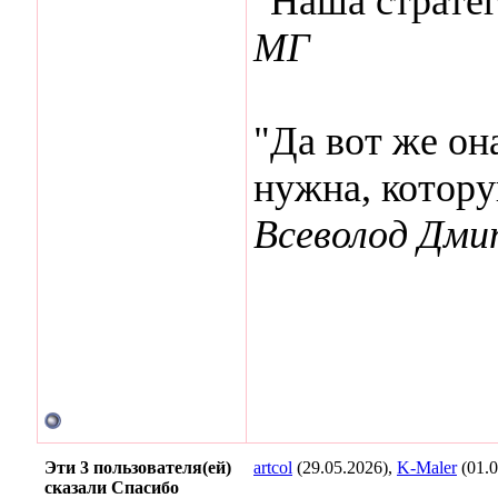
"Наша стратег
МГ
"Да вот же она
нужна, котор
Всеволод Дми
Эти 3 пользователя(ей)
artcol
(29.05.2026),
K-Maler
(01.0
сказали Спасибо