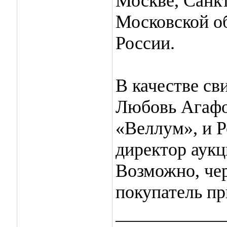
Москве, Санк
Московской об
России.
В качестве св
Любовь Агафо
«Веллум», и Р
директор аук
Возможно, че
покупатель пр
____________