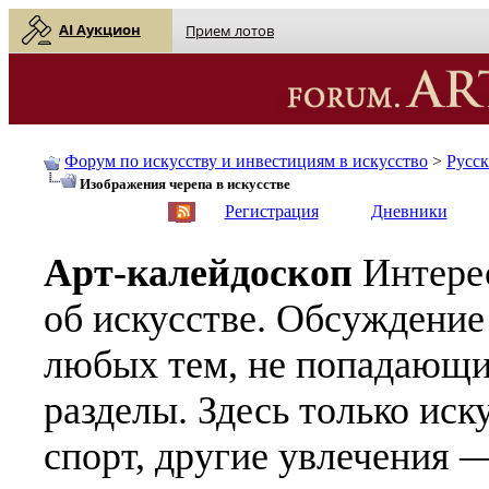
AI Аукцион
Прием лотов
Форум по искусству и инвестициям в искусство
>
Русс
Изображения черепа в искусстве
English
| Русский
Регистрация
Дневники
Арт-калейдоскоп
Интере
об искусстве. Обсуждение
любых тем, не попадающи
разделы. Здесь только иск
спорт, другие увлечения —