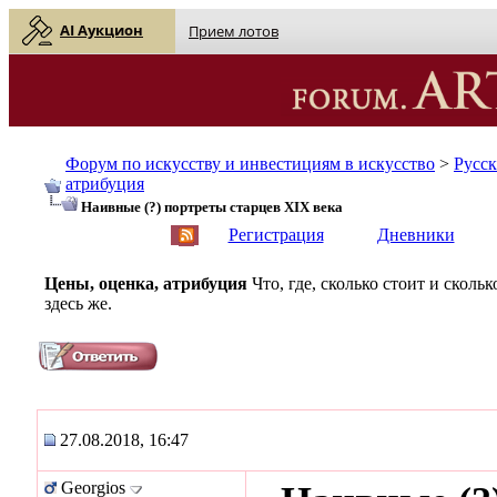
AI Аукцион
Прием лотов
Форум по искусству и инвестициям в искусство
>
Русс
атрибуция
Наивные (?) портреты старцев XIX века
English
| Русский
Регистрация
Дневники
Цены, оценка, атрибуция
Что, где, сколько стоит и скол
здесь же.
27.08.2018, 16:47
Georgios