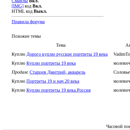
Смайлы
Вкл.
[IMG]
код
Вкл.
HTML код
Выкл.
Правила форума
Похожие темы
Тема
А
Куплю
Дорого куплю русские портреты 19 века
VadimTo
Куплю
Куплю портреты 19 века
молеви
Продам
:
Старцев Дмитрий, акварель
Соловье
Куплю
Портреты 19 и нач 20 века
молеви
Куплю
Куплю портреты 19 века.Россия
молеви
Часовой по