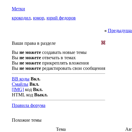
Метки
крокодил
,
юмор
,
юрий федоров
«
Предыдущая
Ваши права в разделе
Вы
не можете
создавать новые темы
Вы
не можете
отвечать в темах
Вы
не можете
прикреплять вложения
Вы
не можете
редактировать свои сообщения
BB коды
Вкл.
Смайлы
Вкл.
[IMG]
код
Вкл.
HTML код
Выкл.
Правила форума
Похожие темы
Тема
Ав