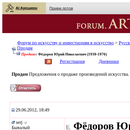
AI Аукцион
Прием лотов
Форум по искусству и инвестициям в искусство
>
Русс
Продам
Продано
: Фёдоров Юрий Николаевич (1930-1976)
English
| Русский
Регистрация
Дневники
Продам
Предложения о продаже произведений искусства.
29.06.2012, 18:49
serj
Фёдоров Юр
Бывалый