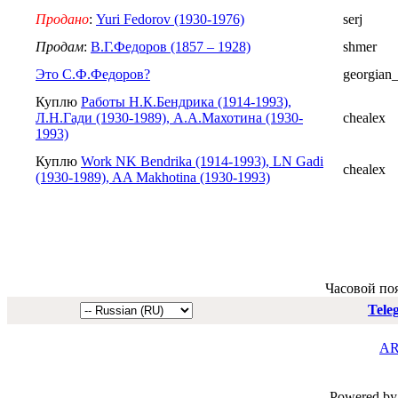
Продано
:
Yuri Fedorov (1930-1976)
serj
Продам
:
В.Г.Федоров (1857 – 1928)
shmer
Это С.Ф.Федоров?
georgian_
Куплю
Работы Н.К.Бендрика (1914-1993),
Л.Н.Гади (1930-1989), А.А.Махотина (1930-
chealex
1993)
Куплю
Work NK Bendrika (1914-1993), LN Gadi
chealex
(1930-1989), AA Makhotina (1930-1993)
Часовой по
Tele
AR
Powered by 