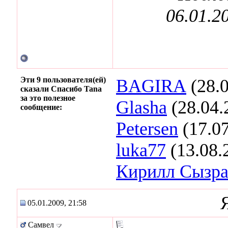
06.01.2
Эти 9 пользователя(ей)
BAGIRA
(28.0
сказали Спасибо Tana
за это полезное
Glasha
(28.04.
сообщение:
Petersen
(17.07
luka77
(13.08.
Кирилл Сызра
05.01.2009, 21:58
Самвел