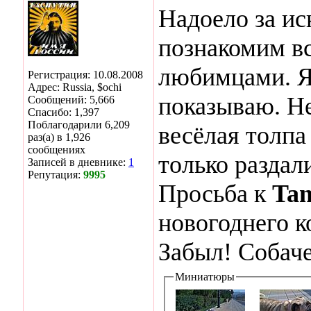
Надоело за ис
познакомим в
любимцами. Я
Регистрация: 10.08.2008
Адрес: Russia, $ochi
показываю. Не
Сообщений: 5,666
Спасибо: 1,397
Поблагодарили 6,209
весёлая толпа
раз(а) в 1,926
сообщениях
только раздал
Записей в дневнике:
1
Репутация:
9995
Просьба к
Ta
новогоднего 
Забыл! Собаче
Миниатюры