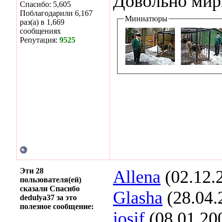
Довольно мирн
Спасибо: 5,605
Поблагодарили 6,167
Миниатюры
раз(а) в 1,669
сообщениях
Репутация:
9525
Эти 28
Allena
(02.12.
пользователя(ей)
сказали Спасибо
Glasha
(28.04.
dedulya37 за это
полезное сообщение:
iosif
(08.01.20