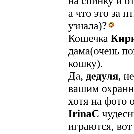
на спинку и о
а что это за п
узнала)?
Кошечка
Кир
дама(очень п
кошку).
Да,
дедуля
, н
вашим охранни
хотя на фото 
IrinaC
чудесн
играются, вот 