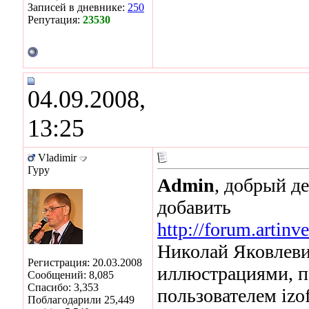
Записей в дневнике:
250
Репутация:
23530
04.09.2008,
13:25
Vladimir
Гуру
Admin
, добрый д
добавить
http://forum.artin
Николай Яковлеви
Регистрация: 20.03.2008
иллюстрациями, 
Сообщений: 8,085
Спасибо: 3,353
пользователем izo
Поблагодарили 25,449