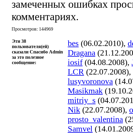
замеченных ошибках прось
комментариях.
Просмотров: 144969
Эти 38
bes
(06.02.2010),
d
пользователя(ей)
Dragana
(21.12.200
сказали Спасибо Admin
за это полезное
iosif
(04.08.2008),
сообщение:
LCR
(22.07.2008),
lusyvoronova
(14.0
Masikmak
(19.10.2
mitriy_s
(04.07.20
Nik
(22.07.2008),
o
prosto_valentina
(2
Samvel
(14.01.200