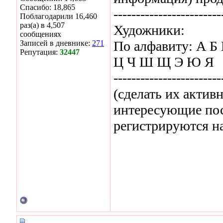
Спасибо: 18,865
------------------------
Поблагодарили 16,460
раз(а) в 4,507
Художники:
сообщениях
По алфавиту: А Б
Записей в дневнике:
271
Репутация:
32447
Ц Ч Ш Щ Э Ю Я
------------------------
(сделать их актив
интересующие пос
регистрируются н