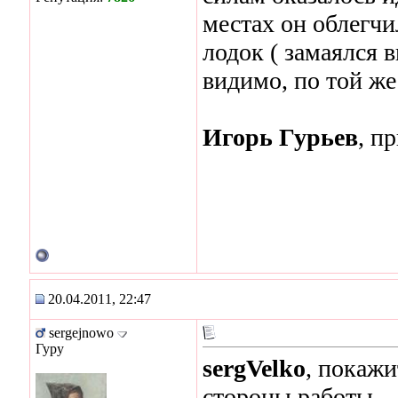
местах он облегчил
лодок ( замаялся в
видимо, по той же 
Игорь Гурьев
, п
20.04.2011, 22:47
sergejnowo
Гуру
sergVelko
, покаж
стороны работы.