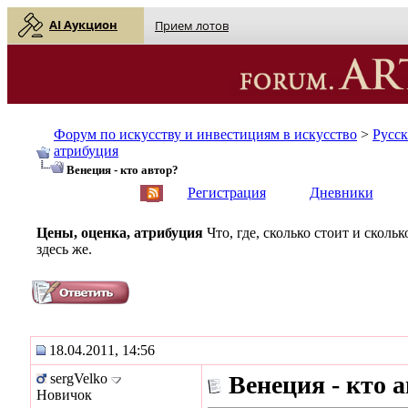
AI Аукцион
Прием лотов
Форум по искусству и инвестициям в искусство
>
Русс
атрибуция
Венеция - кто автор?
English
| Русский
Регистрация
Дневники
Цены, оценка, атрибуция
Что, где, сколько стоит и скол
здесь же.
18.04.2011, 14:56
sergVelko
Венеция - кто 
Новичок