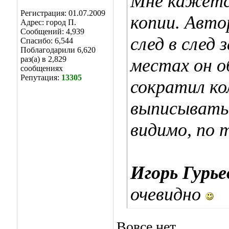
Мне кажетс
Регистрация: 01.07.2009
копии. Авто
Адрес: город П.
Сообщений: 4,939
след в след 
Спасибо: 6,544
Поблагодарили 6,620
раз(а) в 2,829
местах он о
сообщениях
Репутация:
13305
сократил ко
выписывать )
видимо, по 
Игорь Гурье
очевидно
Вовсе нет.