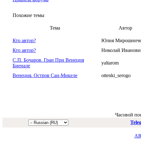
Похожие темы
Тема
Автор
Кто автор?
Юлия Мирошниче
Кто автор?
Николай Иванови
С.П. Бочаров. Гран При Венеция
yaltarom
Биенале
Венеция. Остров Сан-Микеле
ottenki_serogo
Часовой по
Tele
AR